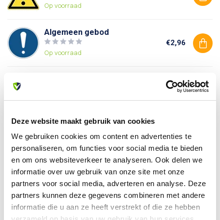
Op voorraad
Algemeen gebod
€2,96
Op voorraad
Verboden toegang voor
onbevoegden
€2,96
Op voorraad
Deze website maakt gebruik van cookies
We gebruiken cookies om content en advertenties te
Heb je vragen over dit product?
personaliseren, om functies voor social media te bieden
Of heb je hulp nodig bij je bestelling? Neem contact op
en om ons websiteverkeer te analyseren. Ook delen we
met onze klantenservice. We helpen je graag verder!
informatie over uw gebruik van onze site met onze
info@allesveilig.nl
partners voor social media, adverteren en analyse. Deze
+31 (0) 6 82095086
partners kunnen deze gegevens combineren met andere
informatie die u aan ze heeft verstrekt of die ze hebben
verzameld op basis van uw gebruik van hun services.