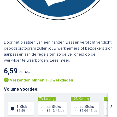
Door het plaatsen van een handen wassen verplicht verplicht
gebodspictogram zullen jouw werknemers of bezoekers zich
aanpassen aan de regels om zo de veiligheid op de
werkvloer te waarborgen.
Lees meer
.
6,59
Incl. btw
Verzonden binnen 1-3 werkdagen
Volume voordeel
7%
Korting
10%
Korting
15%
Kor
1 Stuk
25 Stuks
50 Stuks
10
€6,59
€6,13
/ Stuk
€5,94
/ Stuk
€5