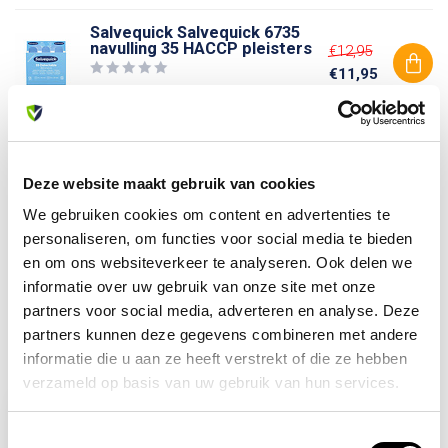
Salvequick Salvequick 6735
navulling 35 HACCP pleisters
€12,95
€11,95
Op voorraad
Heb je vragen over dit product?
Deze website maakt gebruik van cookies
Of heb je hulp nodig bij je bestelling? Neem contact op
met onze klantenservice. We helpen je graag verder!
We gebruiken cookies om content en advertenties te
personaliseren, om functies voor social media te bieden
info@allesveilig.nl
en om ons websiteverkeer te analyseren. Ook delen we
+31 (0) 6 82095086
informatie over uw gebruik van onze site met onze
partners voor social media, adverteren en analyse. Deze
partners kunnen deze gegevens combineren met andere
Recent bekeken
informatie die u aan ze heeft verstrekt of die ze hebben
verzameld op basis van uw gebruik van hun services.
-27%
Toestemmingsselectie