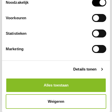
Noodzakelijk
Voorkeuren
Statistieken
Op voorraad
Marketing
HEKA wondpleister
assorti
1,95
2,67
Details tonen
Alles toestaan
Weigeren