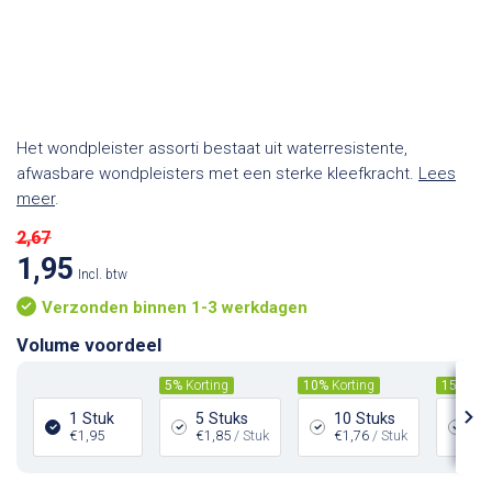
Het wondpleister assorti bestaat uit waterresistente,
afwasbare wondpleisters met een sterke kleefkracht.
Lees
meer
.
2,67
1,95
Incl. btw
Verzonden binnen 1-3 werkdagen
Volume voordeel
5%
Korting
10%
Korting
15%
Kor
1 Stuk
5 Stuks
10 Stuks
15
€1,95
€1,85
/ Stuk
€1,76
/ Stuk
€1