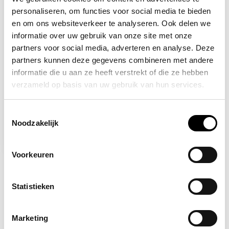
personaliseren, om functies voor social media te bieden
en om ons websiteverkeer te analyseren. Ook delen we
informatie over uw gebruik van onze site met onze
partners voor social media, adverteren en analyse. Deze
partners kunnen deze gegevens combineren met andere
informatie die u aan ze heeft verstrekt of die ze hebben
verzameld op basis van uw gebruik van hun services.
Op voorraad
HONEYWELL
Honeywell
Toestemmingsselectie
veiligheidsbril A800
Noodzakelijk
9,95
Voorkeuren
Statistieken
Marketing