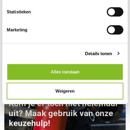
NORMALERT
JM-ZL
koolmonoxidemelder
Statistieken
21,95
Marketing
Details tonen
Alles toestaan
Weigeren
Kom je er toch niet helemaal
uit? Maak gebruik van onze
keuzehulp!