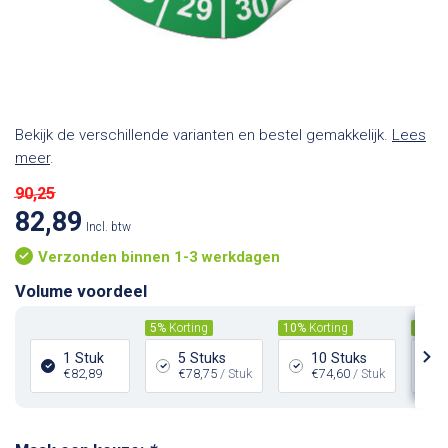
Bekijk de verschillende varianten en bestel gemakkelijk.
Lees
meer
.
90,25
82,89
Incl. btw
Verzonden binnen 1-3 werkdagen
Volume voordeel
5%
Korting
10%
Korting
15%
K
1 Stuk
5 Stuks
10 Stuks
€82,89
€78,75
/ Stuk
€74,60
/ Stuk