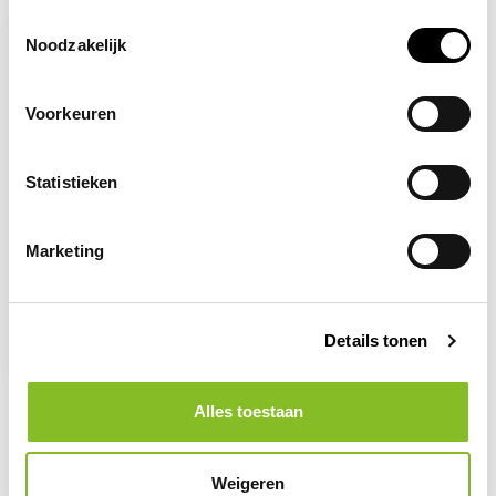
Toestemmingsselectie
-35%
Noodzakelijk
Voorkeuren
Statistieken
Marketing
Op voorraad
Keuringssticker
Volgende VCA keuring
Details tonen
53,85
82,89
Alles toestaan
Weigeren