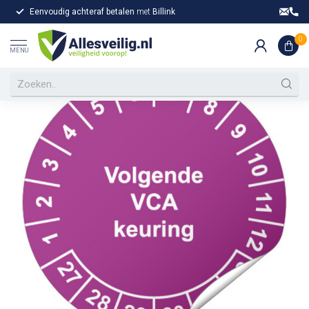
Eenvoudig achteraf betalen
met
Billink
Gr
Home
/
Keuringssticker Volgende VCA keuring
Keuringssticker Volgende VCA keuring
0
MENU