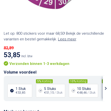
Let op: 800 stickers voor maar 68,50! Bekijk de verschillende
varianten en bestel gemakkelijk.
Lees meer
.
82,89
53,85
Incl. btw
Verzonden binnen 1-3 werkdagen
Volume voordeel
5%
Korting
10%
Korting
15%
K
1 Stuk
5 Stuks
10 Stuks
€53,85
€51,15
/ Stuk
€48,46
/ Stuk