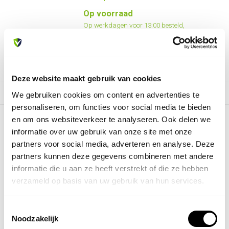
Op voorraad
Op werkdagen voor 13:00 besteld,
zelfde dag verzonden
Deze website maakt gebruik van cookies
We gebruiken cookies om content en advertenties te
Toon
1
-
9
van 9
personaliseren, om functies voor social media te bieden
en om ons websiteverkeer te analyseren. Ook delen we
informatie over uw gebruik van onze site met onze
partners voor social media, adverteren en analyse. Deze
partners kunnen deze gegevens combineren met andere
informatie die u aan ze heeft verstrekt of die ze hebben
verzameld op basis van uw gebruik van hun services.
Toestemmingsselectie
Noodzakelijk