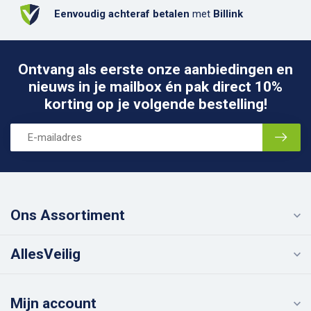
Eenvoudig achteraf betalen
met
Billink
Ontvang als eerste onze aanbiedingen en
nieuws in je mailbox én pak direct 10%
korting op je volgende bestelling!
Ons Assortiment
AllesVeilig
Mijn account