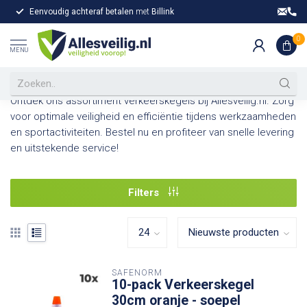
Eenvoudig achteraf betalen
met
Billink
Gr
Home
/
Markering
/
Verkeerskegels
0
Verkeerskegels kopen bij
MENU
Allesveilig.nl
Ontdek ons assortiment verkeerskegels bij Allesveilig.nl. Zorg
voor optimale veiligheid en efficiëntie tijdens werkzaamheden
en sportactiviteiten. Bestel nu en profiteer van snelle levering
en uitstekende service!
Filters
SAFENORM
10-pack Verkeerskegel
30cm oranje - soepel