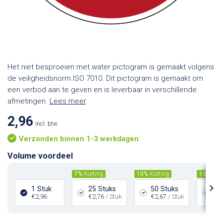
Het niet besproeien met water pictogram is gemaakt volgens
de veiligheidsnorm ISO 7010. Dit pictogram is gemaakt om
een verbod aan te geven en is leverbaar in verschillende
afmetingen.
Lees meer
.
2,96
Incl. btw
Verzonden binnen 1-3 werkdagen
Volume voordeel
7%
Korting
10%
Korting
15%
Kor
1 Stuk
25 Stuks
50 Stuks
10
€2,96
€2,76
/ Stuk
€2,67
/ Stuk
€2