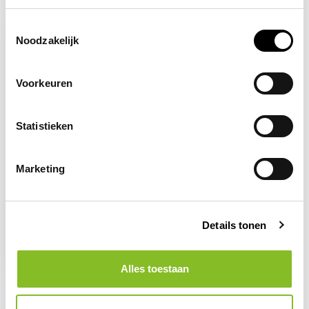
Recent bekeken
Toestemmingsselectie
Noodzakelijk
Voorkeuren
Statistieken
Marketing
Op voorraad
Niet besproeien met
water
Details tonen
2,96
Alles toestaan