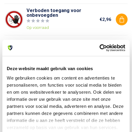
Verboden toegang voor
onbevoegden
€2,96
Op voorraad
Verboden voor voetgangers
€2,96
Op voorraad
Deze website maakt gebruik van cookies
We gebruiken cookies om content en advertenties te
Heb je vragen over dit product?
personaliseren, om functies voor social media te bieden
Of heb je hulp nodig bij je bestelling? Neem contact op
met onze klantenservice. We helpen je graag verder!
en om ons websiteverkeer te analyseren. Ook delen we
informatie over uw gebruik van onze site met onze
info@allesveilig.nl
partners voor social media, adverteren en analyse. Deze
+31 (0) 6 82095086
partners kunnen deze gegevens combineren met andere
informatie die u aan ze heeft verstrekt of die ze hebben
verzameld op basis van uw gebruik van hun services.