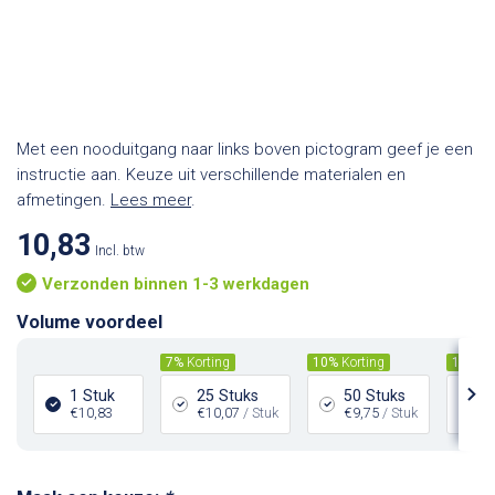
Met een nooduitgang naar links boven pictogram geef je een
instructie aan. Keuze uit verschillende materialen en
afmetingen.
Lees meer
.
10,83
Incl. btw
Verzonden binnen 1-3 werkdagen
Volume voordeel
7%
Korting
10%
Korting
15%
Ko
1 Stuk
25 Stuks
50 Stuks
1
€10,83
€10,07
/ Stuk
€9,75
/ Stuk
€