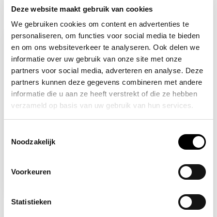
Deze website maakt gebruik van cookies
Recent bekeken
We gebruiken cookies om content en advertenties te
personaliseren, om functies voor social media te bieden
en om ons websiteverkeer te analyseren. Ook delen we
informatie over uw gebruik van onze site met onze
partners voor social media, adverteren en analyse. Deze
partners kunnen deze gegevens combineren met andere
informatie die u aan ze heeft verstrekt of die ze hebben
verzameld op basis van uw gebruik van hun services.
Toestemmingsselectie
Op voorraad
Noodzakelijk
Nooduitgang naar links
boven
Voorkeuren
10,83
Statistieken