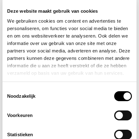
Deze website maakt gebruik van cookies
Recent bekeken
We gebruiken cookies om content en advertenties te
personaliseren, om functies voor social media te bieden
en om ons websiteverkeer te analyseren. Ook delen we
informatie over uw gebruik van onze site met onze
partners voor social media, adverteren en analyse. Deze
partners kunnen deze gegevens combineren met andere
informatie die u aan ze heeft verstrekt of die ze hebben
verzameld op basis van uw gebruik van hun services.
Toestemmingsselectie
Op voorraad
Noodzakelijk
Nooduitgang naar
rechts onder
Voorkeuren
lichtgevend
12,95
Statistieken