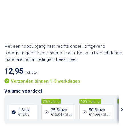
Met een nooduitgang naar rechts onder lichtgevend
pictogram geef je een instructie aan. Keuze uit verschillende
materialen en afmetingen.
Lees meer
.
12,95
Incl. btw
Verzonden binnen 1-3 werkdagen
Volume voordeel
7%
Korting
10%
Korting
15%
K
1 Stuk
25 Stuks
50 Stuks
€12,95
€12,04
/ Stuk
€11,66
/ Stuk