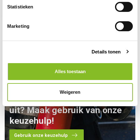
Statistieken
2,96
Marketing
Details tonen
Alles toestaan
Weigeren
Kom je er toch niet helemaal
uit? Maak gebruik van onze
keuzehulp!
Gebruik onze keuzehulp