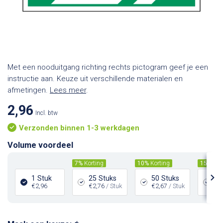
Met een nooduitgang richting rechts pictogram geef je een
instructie aan. Keuze uit verschillende materialen en
afmetingen.
Lees meer
.
2,96
Incl. btw
Verzonden binnen 1-3 werkdagen
Volume voordeel
7%
Korting
10%
Korting
15%
Kor
1 Stuk
25 Stuks
50 Stuks
10
€2,96
€2,76
/ Stuk
€2,67
/ Stuk
€2