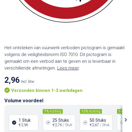
Het ontsteken van vuurwerk verboden pictogram is gemaakt
volgens de veiligheidsnorm ISO 7010. Dit pictogram is
gemaakt om een verbod aan te geven en is leverbaar in
verschillende afmetingen.
Lees meer
.
2,96
Incl. btw
Verzonden binnen 1-3 werkdagen
Volume voordeel
7%
Korting
10%
Korting
15%
Kor
1 Stuk
25 Stuks
50 Stuks
10
€2,96
€2,76
/ Stuk
€2,67
/ Stuk
€2