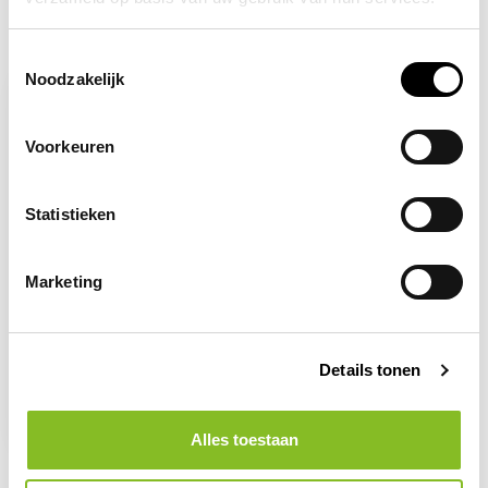
Recent bekeken
Toestemmingsselectie
Noodzakelijk
Voorkeuren
Statistieken
Marketing
Op voorraad
Ontsteken van
Details tonen
vuurwerk verboden
2,96
Alles toestaan