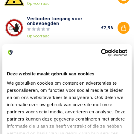
Op voorraad
Verboden toegang voor
onbevoegden
€2,96
Op voorraad
Verboden voor voetgangers
€2,96
Op voorraad
Deze website maakt gebruik van cookies
We gebruiken cookies om content en advertenties te
Heb je vragen over dit product?
personaliseren, om functies voor social media te bieden
Of heb je hulp nodig bij je bestelling? Neem contact op
en om ons websiteverkeer te analyseren. Ook delen we
met onze klantenservice. We helpen je graag verder!
informatie over uw gebruik van onze site met onze
info@allesveilig.nl
partners voor social media, adverteren en analyse. Deze
+31 (0) 6 82095086
partners kunnen deze gegevens combineren met andere
informatie die u aan ze heeft verstrekt of die ze hebben
verzameld op basis van uw gebruik van hun services.