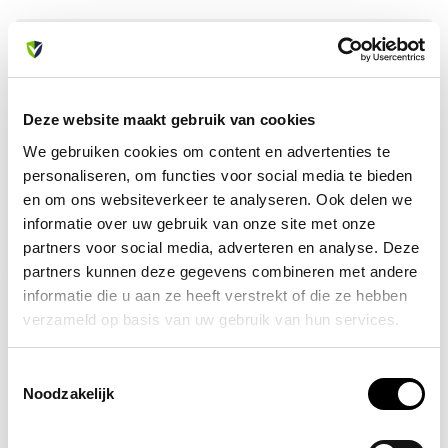
Heb je vragen over dit product?
Of heb je hulp nodig bij je bestelling? Neem contact op
met onze klantenservice. We helpen je graag verder!
info@allesveilig.nl
Deze website maakt gebruik van cookies
+31 (0) 6 82095086
We gebruiken cookies om content en advertenties te
personaliseren, om functies voor social media te bieden
en om ons websiteverkeer te analyseren. Ook delen we
informatie over uw gebruik van onze site met onze
Recent bekeken
partners voor social media, adverteren en analyse. Deze
partners kunnen deze gegevens combineren met andere
informatie die u aan ze heeft verstrekt of die ze hebben
verzameld op basis van uw gebruik van hun services.
Toestemmingsselectie
Noodzakelijk