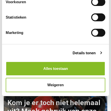
Voorkeuren
Op voorraad
Statistieken
Oogdouche
lichtgevend
6,95
Marketing
Details tonen
Alles toestaan
Weigeren
Kom je er toch niet helemaal