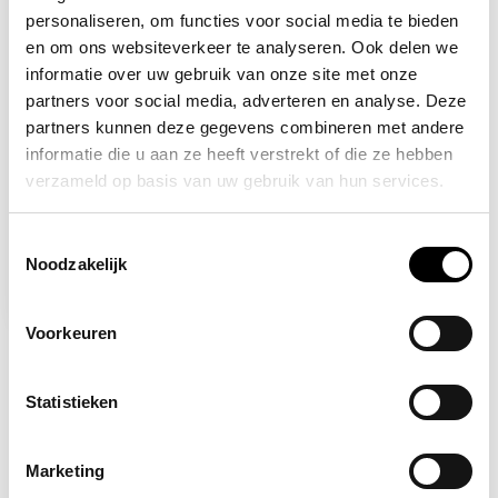
personaliseren, om functies voor social media te bieden
en om ons websiteverkeer te analyseren. Ook delen we
informatie over uw gebruik van onze site met onze
partners voor social media, adverteren en analyse. Deze
partners kunnen deze gegevens combineren met andere
informatie die u aan ze heeft verstrekt of die ze hebben
verzameld op basis van uw gebruik van hun services.
Op voorraad
3M
Oorkap met
Toestemmingsselectie
helmbevestiging
Noodzakelijk
36,25
Voorkeuren
Statistieken
Marketing