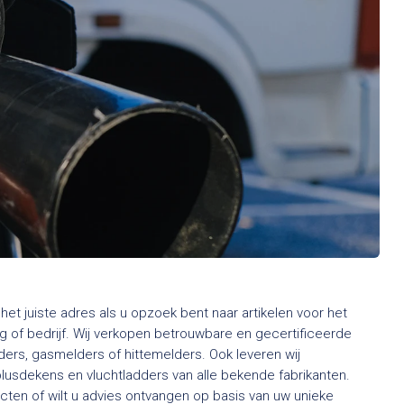
het juiste adres als u opzoek bent naar artikelen voor het
 of bedrijf. Wij verkopen betrouwbare en gecertificeerde
rs, gasmelders of hittemelders. Ook leveren wij
usdekens en vluchtladders van alle bekende fabrikanten.
ten of wilt u advies ontvangen op basis van uw unieke