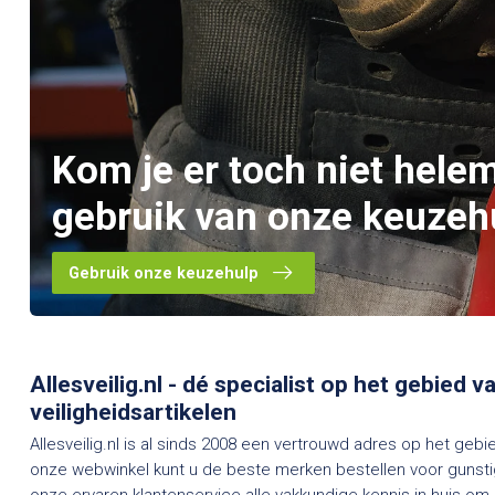
Kom je er toch niet hele
gebruik van onze keuzeh
Gebruik onze keuzehulp
Allesveilig.nl - dé specialist op het gebied 
veiligheidsartikelen
Allesveilig.nl is al sinds 2008 een vertrouwd adres op het gebi
onze webwinkel kunt u de beste merken bestellen voor gunstig