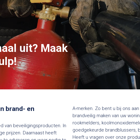
maal uit? Maak
ulp!
van brand- en
A-merken. Zo bent u bij ons aan 
brandveilig maken van uw woning
rookmelders, koolmonoxidemelde
ed van beveiligingsproducten. In
goedgekeurde brandblussers, bl
e prijzen. Daarnaast heeft
Heeft u vragen over onze produc