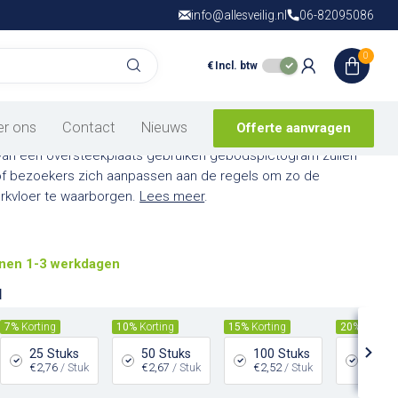
info@allesveilig.nl
Gratis verzending
06-82095086
vanaf € 150,- in
N
0
€
Incl. btw
plaats gebruiken
ctogram
er ons
Contact
Nieuws
Offerte aanvragen
van een oversteekplaats gebruiken gebodspictogram zullen
f bezoekers zich aanpassen aan de regels om zo de
erkvloer te waarborgen.
Lees meer
.
nen 1-3 werkdagen
l
7%
Korting
10%
Korting
15%
Korting
20%
Kortin
25 Stuks
50 Stuks
100 Stuks
200 S
€2,76
/ Stuk
€2,67
/ Stuk
€2,52
/ Stuk
€2,37