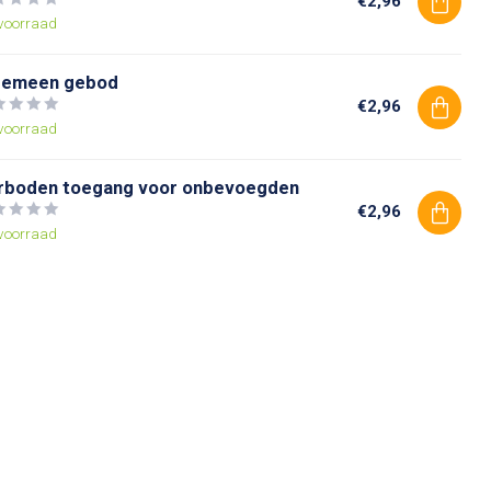
€2,96
voorraad
gemeen gebod
€2,96
voorraad
rboden toegang voor onbevoegden
€2,96
voorraad