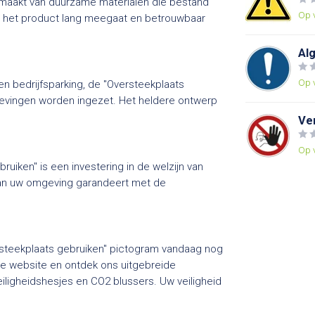
emaakt van duurzame materialen die bestand
Op 
t het product lang meegaat en betrouwbaar
Al
Op 
n bedrijfsparking, de "Oversteekplaats
mgevingen worden ingezet. Het heldere ontwerp
Ve
Op 
ruiken" is een investering in de welzijn van
 van uw omgeving garandeert met de
ersteekplaats gebruiken" pictogram vandaag nog
ze website en ontdek ons uitgebreide
eiligheidshesjes en CO2 blussers. Uw veiligheid