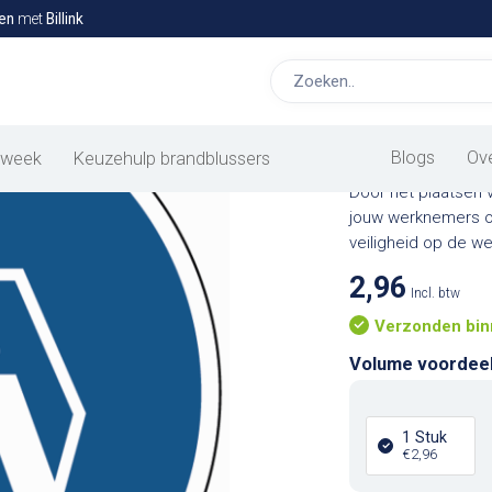
en
met
Billink
Oversteek
gebodspi
Blogs
Ov
 week
Keuzehulp brandblussers
Door het plaatsen 
jouw werknemers o
veiligheid op de w
2,96
Incl. btw
Verzonden bin
Volume voordee
1 Stuk
€2,96