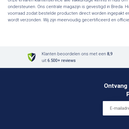
onze ervaren klantenservice alle vakkundige kennis in huis om
ondersteunen. Ons centrale magazijn is gevestigd in Breda. H
voorraad zodat bestelde producten direct worden ingepakt en
wordt verzonden. Wij zijn meervoudig gecertificeerd en officieel dealer van een groot aantal
Klanten beoordelen ons met een
8,9
uit
6.500+ reviews
Ontvang 