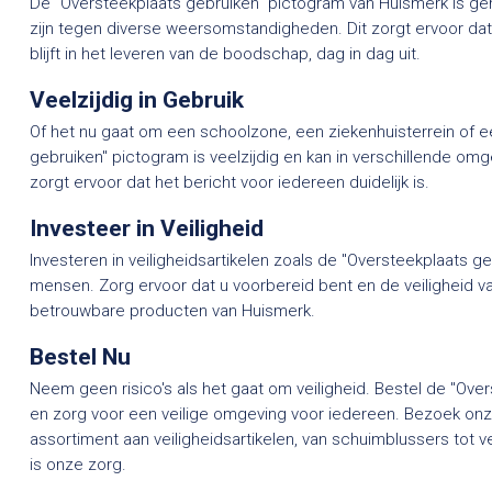
De "Oversteekplaats gebruiken" pictogram van Huismerk is g
zijn tegen diverse weersomstandigheden. Dit zorgt ervoor da
blijft in het leveren van de boodschap, dag in dag uit.
Veelzijdig in Gebruik
Of het nu gaat om een schoolzone, een ziekenhuisterrein of ee
gebruiken" pictogram is veelzijdig en kan in verschillende o
zorgt ervoor dat het bericht voor iedereen duidelijk is.
Investeer in Veiligheid
Investeren in veiligheidsartikelen zoals de "Oversteekplaats geb
mensen. Zorg ervoor dat u voorbereid bent en de veiligheid
betrouwbare producten van Huismerk.
Bestel Nu
Neem geen risico's als het gaat om veiligheid. Bestel de "Ov
en zorg voor een veilige omgeving voor iedereen. Bezoek on
assortiment aan veiligheidsartikelen, van schuimblussers tot v
is onze zorg.