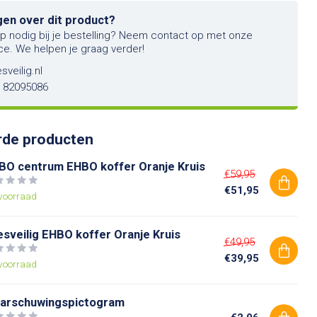
gen over dit product?
lp nodig bij je bestelling? Neem contact op met onze
ce. We helpen je graag verder!
sveilig.nl
6 82095086
rde producten
BO centrum EHBO koffer Oranje Kruis
€59,95
€51,95
voorraad
esveilig EHBO koffer Oranje Kruis
€49,95
€39,95
voorraad
arschuwingspictogram