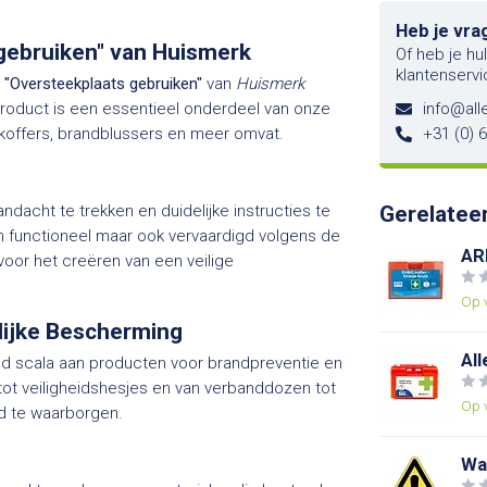
Heb je vra
 gebruiken" van Huismerk
Of heb je hu
klantenservi
e
"Oversteekplaats gebruiken"
van
Huismerk
 product is een essentieel onderdeel van onze
info@alle
O-koffers, brandblussers en meer omvat.
+31 (0) 
dacht te trekken en duidelijke instructies te
Gerelatee
en functioneel maar ook vervaardigd volgens de
AR
oor het creëren van een veilige
Op 
lijke Bescherming
All
ed scala aan producten voor brandpreventie en
ot veiligheidshesjes en van verbanddozen tot
Op 
id te waarborgen.
Wa