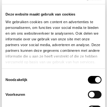
Deze website maakt gebruik van cookies
Recent bekeken
We gebruiken cookies om content en advertenties te
personaliseren, om functies voor social media te bieden
-7%
en om ons websiteverkeer te analyseren. Ook delen we
informatie over uw gebruik van onze site met onze
partners voor social media, adverteren en analyse. Deze
partners kunnen deze gegevens combineren met andere
informatie die u aan ze heeft verstrekt of die ze hebben
verzameld op basis van uw gebruik van hun services.
Toestemmingsselectie
Noodzakelijk
Op voorraad
PLUM
Plum QuickFix
Voorkeuren
pleisterdispenser
HACCP lang