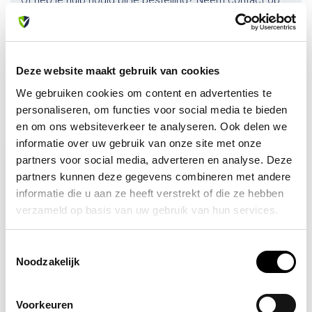
Of heb je hulp nodig bij je bestelling? Neem contact op
met onze klantenservice. We helpen je graag verder!
info@allesveilig.nl
+31 (0) 6 82095086
Deze website maakt gebruik van cookies
We gebruiken cookies om content en advertenties te
personaliseren, om functies voor social media te bieden
Recent bekeken
en om ons websiteverkeer te analyseren. Ook delen we
informatie over uw gebruik van onze site met onze
partners voor social media, adverteren en analyse. Deze
partners kunnen deze gegevens combineren met andere
informatie die u aan ze heeft verstrekt of die ze hebben
verzameld op basis van uw gebruik van hun services.
Toestemmingsselectie
Noodzakelijk
Op voorraad
Voorkeuren