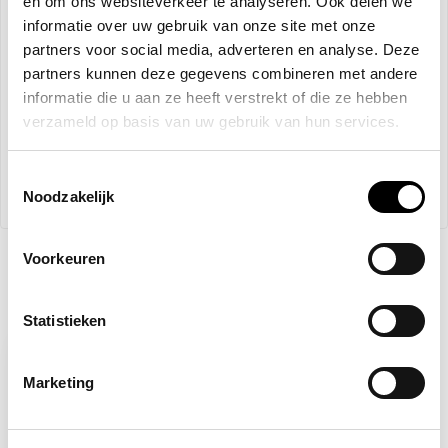
en om ons websiteverkeer te analyseren. Ook delen we
informatie over uw gebruik van onze site met onze
partners voor social media, adverteren en analyse. Deze
+
+
partners kunnen deze gegevens combineren met andere
informatie die u aan ze heeft verstrekt of die ze hebben
verzameld op basis van uw gebruik van hun services.
Op voorraad
Toestemmingsselectie
€96,15
€99,89
Noodzakelijk
Voorkeuren
Recent bekeken
Statistieken
-16%
Marketing