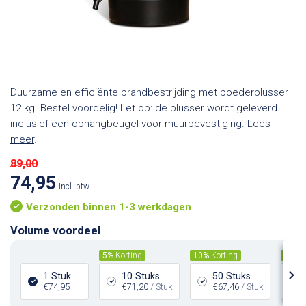
Duurzame en efficiënte brandbestrijding met poederblusser
12 kg. Bestel voordelig! Let op: de blusser wordt geleverd
inclusief een ophangbeugel voor muurbevestiging.
Lees
meer
.
89,00
74,95
Incl. btw
Verzonden binnen 1-3 werkdagen
Volume voordeel
5%
Korting
10%
Korting
12,5
1 Stuk
10 Stuks
50 Stuks
€74,95
€71,20
/ Stuk
€67,46
/ Stuk