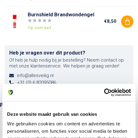
Burnshield Brandwondengel
€8,50
Op voorraad
Heb je vragen over dit product?
Of heb je hulp nodig bij je bestelling? Neem contact op
met onze klantenservice. We helpen je graag verder!
info@allesveilig.nl
+31 (0) 6 82095086
Product bundels
Deze website maakt gebruik van cookies
Picto + blusdeken
We gebruiken cookies om content en advertenties te
-4%
Poederblusser 12 kg
+
Brandblusser pictogram
+
personaliseren, om functies voor social media te bieden
Blusdeken softcase 120x120 cm