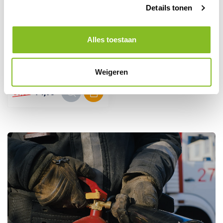
Details tonen
Alles toestaan
Op voorraad
Poederblusser 12 kg
Weigeren
74,95
89,00