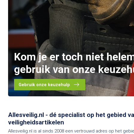
Kom je er toch niet hele
gebruik van onze keuzeh
Gebruik onze keuzehulp
Allesveilig.nl - dé specialist op het gebied 
veiligheidsartikelen
Allesveilig.nl is al sinds 2008 een vertrouwd adres op het gebi