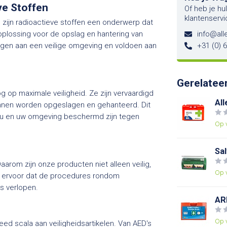
ve Stoffen
Of heb je hu
klantenservi
n zijn radioactieve stoffen een onderwerp dat
oplossing voor de opslag en hantering van
info@alle
agen aan een veilige omgeving en voldoen aan
+31 (0) 
Gerelatee
g op maximale veiligheid. Ze zijn vervaardigd
All
 kunnen worden opgeslagen en gehanteerd. Dit
t u en uw omgeving beschermd zijn tegen
Op 
Sa
arom zijn onze producten niet alleen veilig,
Op 
gt ervoor dat de procedures rondom
s verlopen.
AR
Op 
ed scala aan veiligheidsartikelen. Van AED's