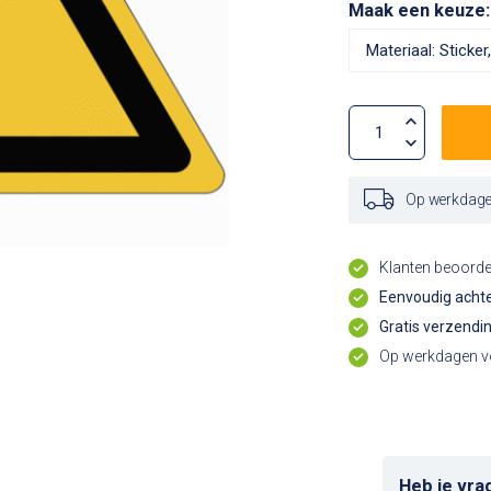
Maak een keuze
Op werkdagen
Klanten beoord
Eenvoudig achte
Gratis verzendi
Op werkdagen vo
Heb je vra