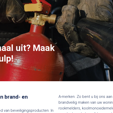
maal uit? Maak
ulp!
van brand- en
A-merken. Zo bent u bij ons aan 
brandveilig maken van uw woning
rookmelders, koolmonoxidemelde
ed van beveiligingsproducten. In