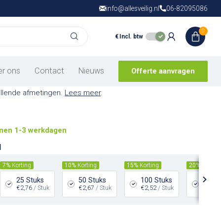
info@allesveilig.nl
Gratis verzending
06-82095086
vanaf € 150,- in
N
0
€
Incl. btw
eve stoffen
stoffen waarschuwingspictogram is gemaakt om jouw
er ons
Contact
Nieuws
Offerte aanvragen
chermen tegen mogelijke gevaren op de werkvloer en is
hillende afmetingen.
Lees meer
.
nen 1-3 werkdagen
l
7%
Korting
10%
Korting
15%
Korting
20%
Kortin
25 Stuks
50 Stuks
100 Stuks
200 S
€2,76
/ Stuk
€2,67
/ Stuk
€2,52
/ Stuk
€2,37