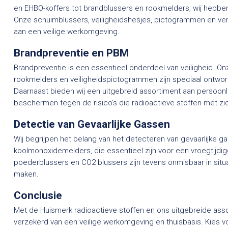
en EHBO-koffers tot brandblussers en rookmelders, wij hebben 
Onze schuimblussers, veiligheidshesjes, pictogrammen en verb
aan een veilige werkomgeving.
Brandpreventie en PBM
Brandpreventie is een essentieel onderdeel van veiligheid. O
rookmelders en veiligheidspictogrammen zijn speciaal ontwo
Daarnaast bieden wij een uitgebreid assortiment aan persoo
beschermen tegen de risico's die radioactieve stoffen met z
Detectie van Gevaarlijke Gassen
Wij begrijpen het belang van het detecteren van gevaarlijke g
koolmonoxidemelders, die essentieel zijn voor een vroegtijdi
poederblussers en CO2 blussers zijn tevens onmisbaar in situat
maken.
Conclusie
Met de Huismerk radioactieve stoffen en ons uitgebreide assor
verzekerd van een veilige werkomgeving en thuisbasis. Kies vo