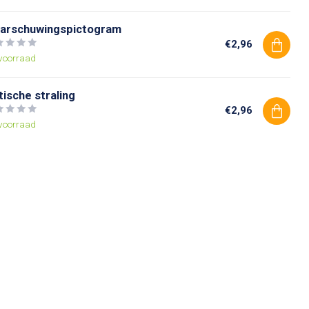
arschuwingspictogram
€2,96
voorraad
ische straling
€2,96
voorraad