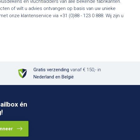
usdekens en vluchtladders van alle bekende fabrikanten.
ten of wilt u advies ontvangen op basis van uw unieke
t onze klantenservice via +31 (0)88 - 123 0 888. Wij zijn u
Gratis verzending
vanaf € 150,- in
Nederland en België
ailbox én
!
nneer