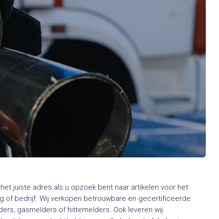
het juiste adres als u opzoek bent naar artikelen voor het
 of bedrijf. Wij verkopen betrouwbare en gecertificeerde
rs, gasmelders of hittemelders. Ook leveren wij