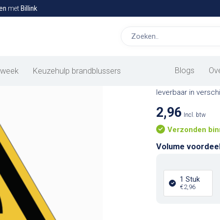
en
met
Billink
Radioacti
Het radioactieve 
Blogs
Ov
 week
Keuzehulp brandblussers
werknemers te bes
leverbaar in versc
2,96
Incl. btw
Verzonden bin
Volume voordee
1 Stuk
€2,96