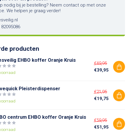
lp nodig bij je bestelling? Neem contact op met onze
ce. We helpen je graag verder!
sveilig.nl
6 82095086
rde producten
esveilig EHBO koffer Oranje Kruis
€49,95
€39,95
voorraad
lvequick Pleisterdispenser
€21,95
€19,75
voorraad
BO centrum EHBO koffer Oranje Kruis
€59,95
€51,95
voorraad