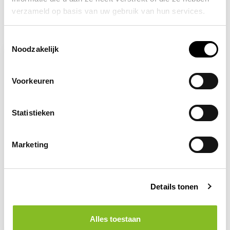
verzameld op basis van uw gebruik van hun services.
Recent bekeken
Toestemmingsselectie
Noodzakelijk
Voorkeuren
Statistieken
Marketing
Op voorraad
SAFE WORKER
Rundlederen
Details tonen
werkhandschoenen
chauffeur
Alles toestaan
15,50