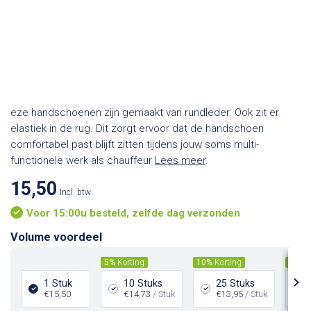
eze handschoenen zijn gemaakt van rundleder. Ook zit er
elastiek in de rug. Dit zorgt ervoor dat de handschoen
comfortabel past blijft zitten tijdens jouw soms multi-
functionele werk als chauffeur
Lees meer
.
15,50
Incl. btw
Voor 15:00u besteld, zelfde dag verzonden
Volume voordeel
5%
Korting
10%
Korting
15%
K
1 Stuk
10 Stuks
25 Stuks
€15,50
€14,73
/ Stuk
€13,95
/ Stuk