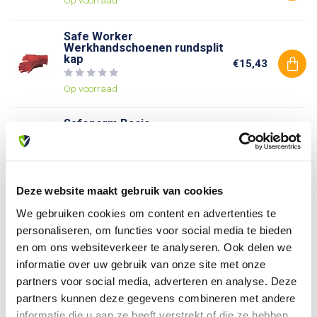
Safe Worker
Werkhandschoenen rundsplit
kap
€15,43
Op voorraad
Safenorm Basic
werkhandschoenen
€2,50
Op voorraad
Deze website maakt gebruik van cookies
We gebruiken cookies om content en advertenties te
Heb je vragen over dit product?
personaliseren, om functies voor social media te bieden
Of heb je hulp nodig bij je bestelling? Neem contact op
en om ons websiteverkeer te analyseren. Ook delen we
met onze klantenservice. We helpen je graag verder!
informatie over uw gebruik van onze site met onze
info@allesveilig.nl
partners voor social media, adverteren en analyse. Deze
+31 (0) 6 82095086
partners kunnen deze gegevens combineren met andere
informatie die u aan ze heeft verstrekt of die ze hebben