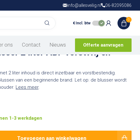
info@allesveilig.nl
Gratis verzending
06-82095086
vanaf € 150,- in
N
0
€
Incl. btw
is van
2 beoordelingen
er ons
Contact
Nieuws
Offerte aanvragen
ser 2 liter ABF vorstvrij en
t 2 liter inhoud is direct inzetbaar en vorstbestendig.
blussen van een beginnende brand. Let op: de blusser wordt
houder.
Lees meer
.
nen 1-3 werkdagen
Toevoegen aan winkelwagen