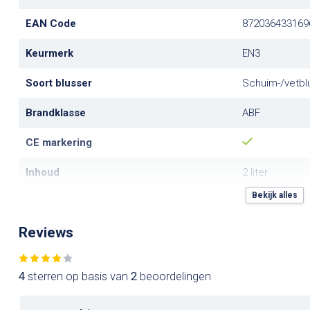
EAN Code
872036433169
Keurmerk
EN3
Soort blusser
Schuim-/vetbl
Brandklasse
ABF
CE markering
Inhoud
2 liter
Bekijk alles
Blusrating
8A/55B/40F
Reviews
Blusmiddel
Schuim
Gewicht
4,2 kg
4
sterren op basis van
2
beoordelingen
Manometer