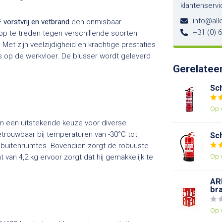
klantenservi
info@alle
 vorstvrij en vetbrand
een onmisbaar
+31 (0) 
op te treden tegen verschillende soorten
Met zijn veelzijdigheid en krachtige prestaties
ls op de werkvloer. De blusser wordt geleverd
Gerelatee
Sch
Op 
 een uitstekende keuze voor diverse
etrouwbaar bij temperaturen van -30°C tot
Sch
s buitenruimtes. Bovendien zorgt de robuuste
Op 
 van 4,2 kg ervoor zorgt dat hij gemakkelijk te
AR
br
Op 