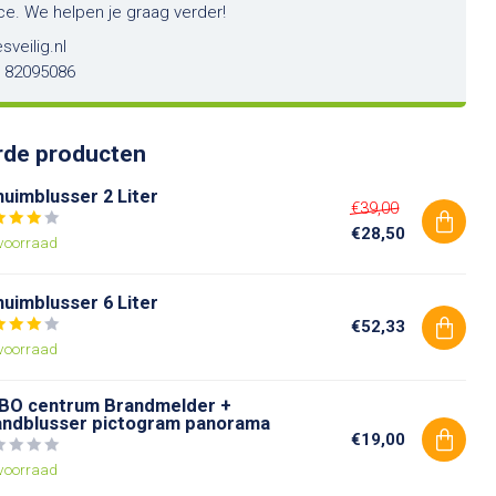
ce. We helpen je graag verder!
sveilig.nl
6 82095086
rde producten
uimblusser 2 Liter
€39,00
€28,50
voorraad
uimblusser 6 Liter
€52,33
voorraad
BO centrum Brandmelder +
andblusser pictogram panorama
€19,00
voorraad