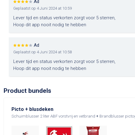
Ad
Materiaal
Staal
Geplaatst op 4 Juni 2024 at 10:59
Afmeting
Lever tijd en status verkorten zorgt voor 5 sterren,
370 mm x 140
Hoop dit app nooit nodig te hebben
Temperatuur
-30°C tot +60°
Vorstbestendig
Ad
Geplaatst op 4 Juni 2024 at 10:58
Spuitduur
16,5 seconde
Lever tijd en status verkorten zorgt voor 5 sterren,
Hoop dit app nooit nodig te hebben
RTK Nummer
3603
Bereik
5 meter
Product bundels
Werkdruk
15 bar bij 20°C
Proefdruk
27 bar
Picto + blusdeken
Schuimblusser 2 liter ABF vorstvrij en vetbrand
+
Brandblusser pict
Diameter
110 mm
Kleur
Rood RAL 300