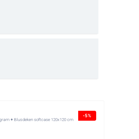
 mm
C
n
-5%
ogram
+
Blusdeken softcase 120x120 cm
0