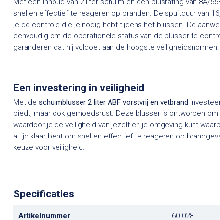
Met een inhoud van 2 liter schuim en een blusrating van 8A/55
snel en effectief te reageren op branden. De spuitduur van 
je de controle die je nodig hebt tijdens het blussen. De aan
eenvoudig om de operationele status van de blusser te contro
garanderen dat hij voldoet aan de hoogste veiligheidsnormen.
Een investering in veiligheid
Met de
schuimblusser 2 liter ABF vorstvrij en vetbrand
investeer
biedt, maar ook gemoedsrust. Deze blusser is ontworpen om je 
waardoor je de veiligheid van jezelf en je omgeving kunt waar
altijd klaar bent om snel en effectief te reageren op brandg
keuze voor veiligheid.
Specificaties
Artikelnummer
60.028