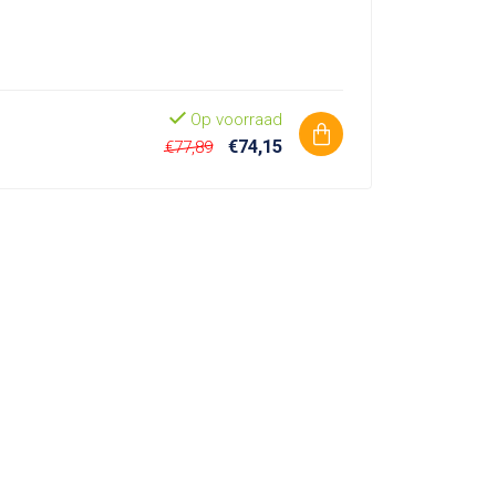
Op voorraad
€74,15
€77,89