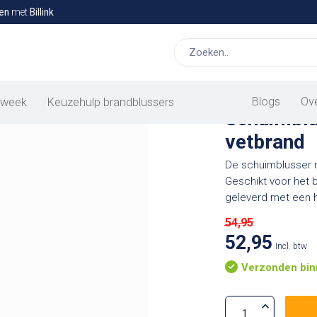
en
met
Billink
op bas
Blogs
Ov
 week
Keuzehulp brandblussers
Schuimblus
vetbrand
De schuimblusser me
Geschikt voor het 
geleverd met een 
54,95
52,95
Incl. btw
Verzonden bin