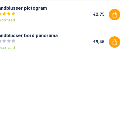
andblusser pictogram
€2,75
voorraad
andblusser bord panorama
€9,45
voorraad