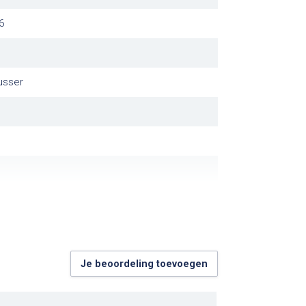
6
usser
Je beoordeling toevoegen