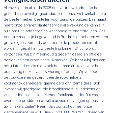
Allesveilig.nl is al sinds 2008 een vertrouwd adres op het
gebied van beveiligingsproducten. In onze webwinkel kunt u
de beste merken bestellen voor gunstige prijzen. Daarnaast
heeft onze ervaren klantenservice alle vakkundige kennis in
huis om u te adviseren en waar nodig te ondersteunen. Ons
centrale magazijn is gevestigd in Breda. Hier beheren wij een
grote eigen voorraad zodat bestelde producten direct
worden ingepakt en uw bestelling binnen 24 uur wordt
verzonden. Wij zijn meervoudig gecertificeerd en officieel
dealer van een groot aantal A-merken. Zo bent u bij ons aan
het juiste adres als u opzoek bent naar artikelen voor het
brandveilig maken van uw woning of bedrijf. Wij verkopen
betrouwbare en gecertificeerde rookmelders,
koolmonoxidemelders, gasmelders of hittemelders. Ook
leveren wij goedgekeurde brandblussers, blusdekens en
vluchtladders van alle bekende fabrikanten. Heeft u vragen
over onze producten of wilt u advies ontvangen op basis van
uw unieke situatie? Neem dan contact op met onze
klantenservice via +31 (0)88 - 123 0 888. Wij zijn u graag van