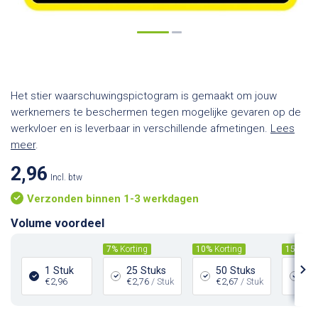
Het stier waarschuwingspictogram is gemaakt om jouw
werknemers te beschermen tegen mogelijke gevaren op de
werkvloer en is leverbaar in verschillende afmetingen.
Lees
meer
.
2,96
Incl. btw
Verzonden binnen 1-3 werkdagen
Volume voordeel
7%
Korting
10%
Korting
15%
Kor
1 Stuk
25 Stuks
50 Stuks
10
€2,96
€2,76
/ Stuk
€2,67
/ Stuk
€2