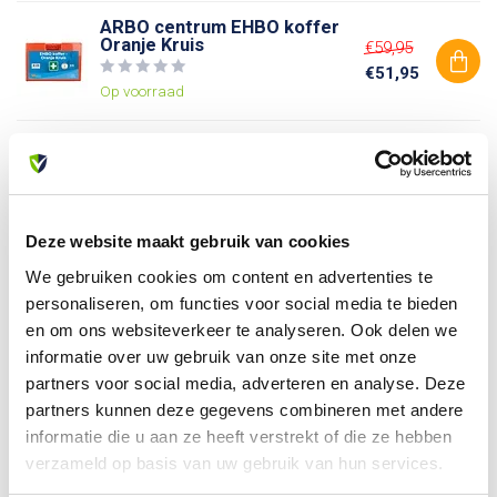
ARBO centrum EHBO koffer
Oranje Kruis
€59,95
€51,95
Op voorraad
Waarschuwingspictogram
€2,96
Op voorraad
Deze website maakt gebruik van cookies
We gebruiken cookies om content en advertenties te
Heb je vragen over dit product?
personaliseren, om functies voor social media te bieden
Of heb je hulp nodig bij je bestelling? Neem contact op
en om ons websiteverkeer te analyseren. Ook delen we
met onze klantenservice. We helpen je graag verder!
informatie over uw gebruik van onze site met onze
info@allesveilig.nl
partners voor social media, adverteren en analyse. Deze
+31 (0) 6 82095086
partners kunnen deze gegevens combineren met andere
informatie die u aan ze heeft verstrekt of die ze hebben
verzameld op basis van uw gebruik van hun services.