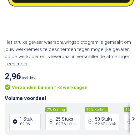
Het struikelgevaar waarschuwingspictogram is gemaakt om
jouw werknemers te beschermen tegen mogelijke gevaren
op de werkvloer en is leverbaar in verschillende afmetingen.
Lees meer
.
2,96
Incl. btw
Verzonden binnen 1-3 werkdagen
Volume voordeel
7%
Korting
10%
Korting
15%
Kor
1 Stuk
25 Stuks
50 Stuks
10
€2,96
€2,76
/ Stuk
€2,67
/ Stuk
€2