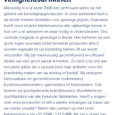
Allesveilig.nl is al sinds 2008 een vertrouwd adres op het
gebied van beveiligingsproducten. In onze webwinkel kunt u
de beste merken bestellen voor gunstige prijzen. Daarnaast
heeft onze ervaren klantenservice alle vakkundige kennis in
huis om u te adviseren en waar nodig te ondersteunen. Ons
centrale magazijn is gevestigd in Breda. Hier beheren wij een
grote eigen voorraad zodat bestelde producten direct
worden ingepakt en uw bestelling binnen 24 uur wordt
verzonden. Wij zijn meervoudig gecertificeerd en officieel
dealer van een groot aantal A-merken. Zo bent u bij ons aan
het juiste adres als u opzoek bent naar artikelen voor het
brandveilig maken van uw woning of bedrijf. Wij verkopen
betrouwbare en gecertificeerde rookmelders,
koolmonoxidemelders, gasmelders of hittemelders. Ook
leveren wij goedgekeurde brandblussers, blusdekens en
vluchtladders van alle bekende fabrikanten. Heeft u vragen
over onze producten of wilt u advies ontvangen op basis van
uw unieke situatie? Neem dan contact op met onze
klantenservice via +31 (0)88 - 123 0 888. Wij zijn u graag van