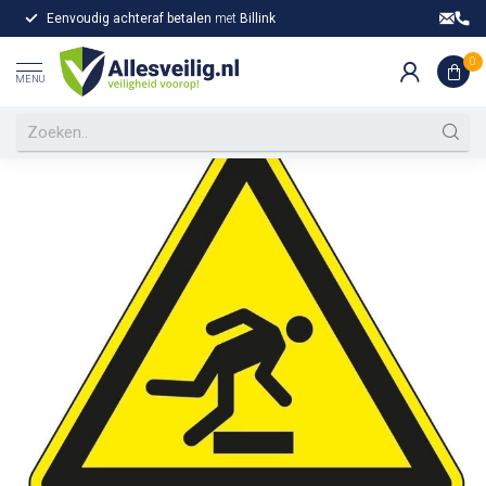
Eenvoudig achteraf betalen
met
Billink
Gr
Home
/
Struikelgevaar
Struikelgevaar
0
MENU