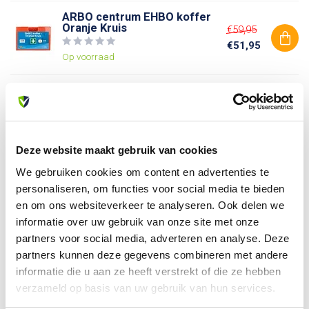
ARBO centrum EHBO koffer
Oranje Kruis
€59,95
€51,95
Op voorraad
Waarschuwingspictogram
€2,96
Op voorraad
Deze website maakt gebruik van cookies
We gebruiken cookies om content en advertenties te
Heb je vragen over dit product?
personaliseren, om functies voor social media te bieden
Of heb je hulp nodig bij je bestelling? Neem contact op
en om ons websiteverkeer te analyseren. Ook delen we
met onze klantenservice. We helpen je graag verder!
informatie over uw gebruik van onze site met onze
info@allesveilig.nl
partners voor social media, adverteren en analyse. Deze
+31 (0) 6 82095086
partners kunnen deze gegevens combineren met andere
informatie die u aan ze heeft verstrekt of die ze hebben
verzameld op basis van uw gebruik van hun services.