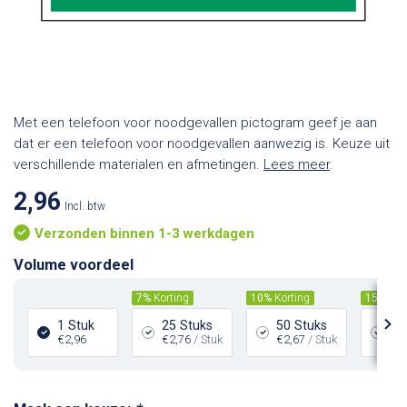
Met een telefoon voor noodgevallen pictogram geef je aan
dat er een telefoon voor noodgevallen aanwezig is. Keuze uit
verschillende materialen en afmetingen.
Lees meer
.
2,96
Incl. btw
Verzonden binnen 1-3 werkdagen
Volume voordeel
7%
Korting
10%
Korting
15%
Kor
1 Stuk
25 Stuks
50 Stuks
10
€2,96
€2,76
/ Stuk
€2,67
/ Stuk
€2