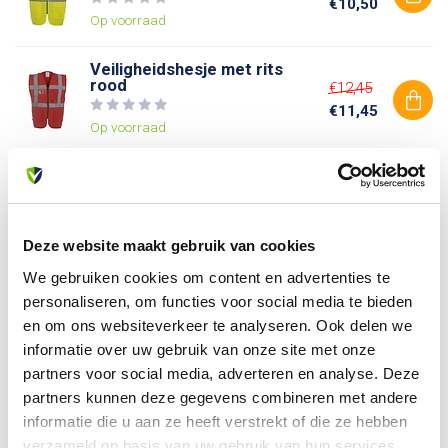
€10,50
Op voorraad
Veiligheidshesje met rits
rood
€12,45
€11,45
Op voorraad
Veiligheidshesje met rits
groen
€12,45
€11,45
Op voorraad
Deze website maakt gebruik van cookies
We gebruiken cookies om content en advertenties te
personaliseren, om functies voor social media te bieden
Heb je vragen over dit product?
en om ons websiteverkeer te analyseren. Ook delen we
Of heb je hulp nodig bij je bestelling? Neem contact op
informatie over uw gebruik van onze site met onze
met onze klantenservice. We helpen je graag verder!
partners voor social media, adverteren en analyse. Deze
info@allesveilig.nl
partners kunnen deze gegevens combineren met andere
+31 (0) 6 82095086
informatie die u aan ze heeft verstrekt of die ze hebben
verzameld op basis van uw gebruik van hun services.