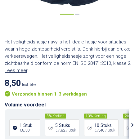
Het veiligheidshesje navy is het ideale hesje voor situaties
waarin hoge zichtbaarheid vereist is. Denk hierbij aan drukke
verkeerswegen. Het veiligheidshesje zorgt voor een hoge
zichtbaarheid conform de norm EN ISO 20471:2013, klasse 2.
Lees meer
.
8,50
Incl. btw
Verzonden binnen 1-3 werkdagen
Volume voordeel
8%
Korting
13%
Korting
20%
Kor
1 Stuk
5 Stuks
10 Stuks
25
€8,50
€7,82
/ Stuk
€7,40
/ Stuk
€6