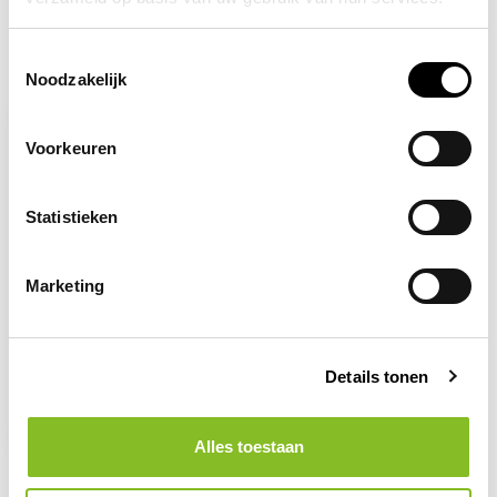
Toestemmingsselectie
Recent bekeken
Noodzakelijk
Voorkeuren
Statistieken
Marketing
Op voorraad
Details tonen
Veiligheidshesje navy
8,50
Alles toestaan