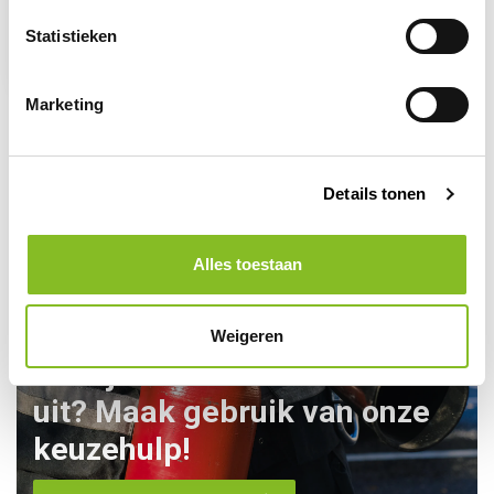
thuis/auto
Statistieken
8,95
9,95
Marketing
Details tonen
Alles toestaan
Weigeren
Kom je er toch niet helemaal
uit? Maak gebruik van onze
keuzehulp!