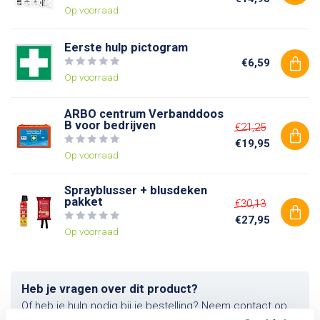
Op voorraad
Eerste hulp pictogram
€6,59
Op voorraad
ARBO centrum Verbanddoos
B voor bedrijven
€21,25
€19,95
Op voorraad
Sprayblusser + blusdeken
pakket
€30,13
€27,95
Op voorraad
Heb je vragen over dit product?
Of heb je hulp nodig bij je bestelling? Neem contact op
met onze klantenservice. We helpen je graag verder!