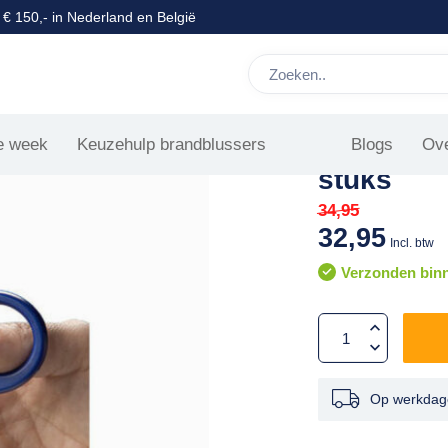
0 besteld, zelfde dag verzonden
Verbandsc
e week
Keuzehulp brandblussers
Blogs
Ove
stuks
34,95
32,95
Incl. btw
Verzonden bin
Op werkdage