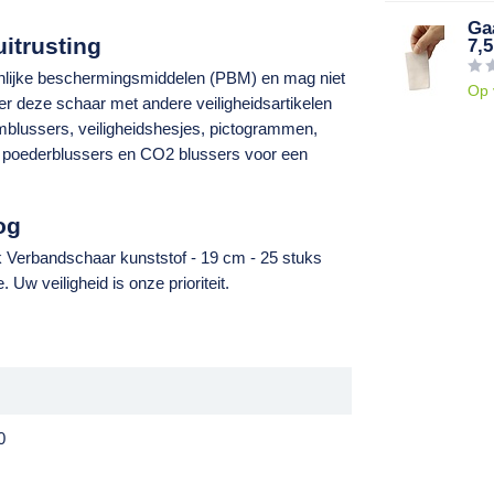
Gaa
itrusting
7,5
nlijke beschermingsmiddelen
(PBM) en mag niet
Op 
er deze schaar met andere
veiligheidsartikelen
mblussers
,
veiligheidshesjes
,
pictogrammen
,
,
poederblussers
en
CO2 blussers
voor een
og
 Verbandschaar kunststof - 19 cm - 25 stuks
 Uw veiligheid is onze prioriteit.
0