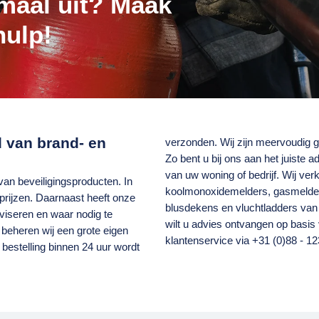
emaal uit? Maak
hulp!
ed van brand- en
verzonden. Wij zijn meervoudig gecertificeerd en officieel dealer van een groot aantal A-merken.
Zo bent u bij ons aan het juiste 
van uw woning of bedrijf. Wij ve
 van beveiligingsproducten. In
koolmonoxidemelders, gasmelders
prijzen. Daarnaast heeft onze
blusdekens en vluchtladders van alle bekende fabrikan
dviseren en waar nodig te
wilt u advies ontvangen op basi
 beheren wij een grote eigen
klantenservice via +31 (0)88 - 123
bestelling binnen 24 uur wordt