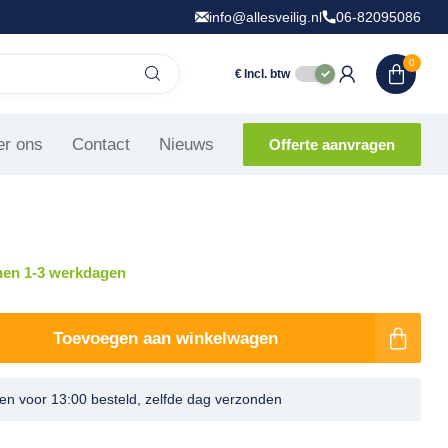
info@allesveilig.nl
06-82095086
0
€
Incl. btw
haar kunststof - 19 cm - 25
r ons
Contact
Nieuws
Offerte aanvragen
nen 1-3 werkdagen
Toevoegen aan winkelwagen
n voor 13:00 besteld, zelfde dag verzonden