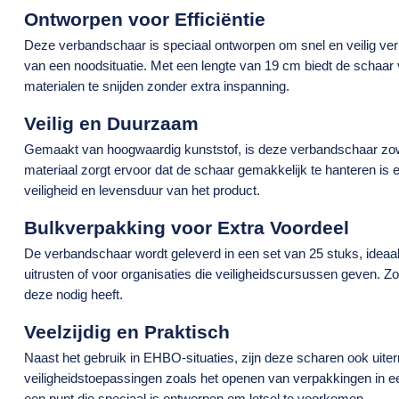
Ontworpen voor Efficiëntie
Deze verbandschaar is speciaal ontworpen om snel en veilig verb
van een noodsituatie. Met een lengte van 19 cm biedt de schaa
materialen te snijden zonder extra inspanning.
Veilig en Duurzaam
Gemaakt van hoogwaardig kunststof, is deze verbandschaar zowe
materiaal zorgt ervoor dat de schaar gemakkelijk te hanteren is 
veiligheid
en
levensduur
van het product.
Bulkverpakking voor Extra Voordeel
De verbandschaar wordt geleverd in een set van 25 stuks, ideaa
uitrusten of voor organisaties die veiligheidscursussen geven. Zo
deze nodig heeft.
Veelzijdig en Praktisch
Naast het gebruik in EHBO-situaties, zijn deze scharen ook uite
veiligheidstoepassingen
zoals het openen van verpakkingen in ee
een punt die speciaal is ontworpen om letsel te voorkomen.