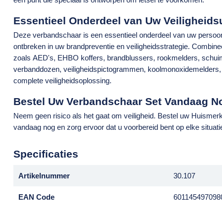
Essentieel Onderdeel van Uw Veiligheidsu
Deze verbandschaar is een essentieel onderdeel van uw
persoo
ontbreken in uw
brandpreventie
en
veiligheidsstrategie
. Combine
zoals
AED's
,
EHBO koffers
,
brandblussers
,
rookmelders
,
schui
verbanddozen
,
veiligheidspictogrammen
,
koolmonoxidemelders
complete veiligheidsoplossing.
Bestel Uw Verbandschaar Set Vandaag N
Neem geen risico als het gaat om veiligheid. Bestel uw
Huismerk
vandaag nog en zorg ervoor dat u voorbereid bent op elke situatie.
Specificaties
Artikelnummer
30.107
EAN Code
601145497098