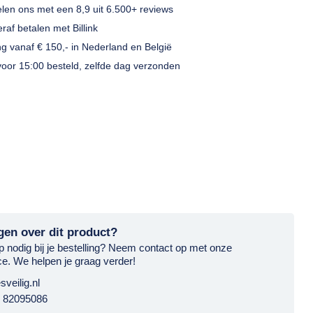
elen ons met een
8,9
uit
6.500+ reviews
raf betalen
met
Billink
ng
vanaf € 150,- in
Nederland en België
oor 15:00 besteld, zelfde dag verzonden
gen over dit product?
lp nodig bij je bestelling? Neem contact op met onze
ce. We helpen je graag verder!
sveilig.nl
6 82095086