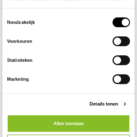
Recent bekeken
Toestemmingsselectie
Noodzakelijk
Voorkeuren
Statistieken
Marketing
Op voorraad
Verboden de lift te
Details tonen
gebruiken bij brand
2,96
Alles toestaan