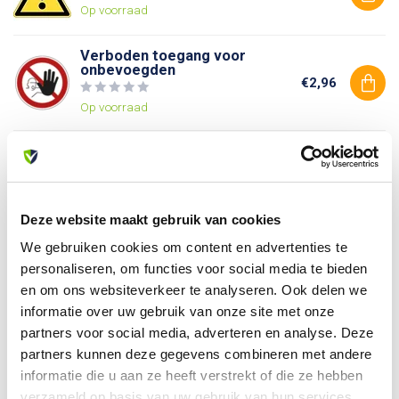
Op voorraad
Verboden toegang voor
onbevoegden
€2,96
Op voorraad
Verboden voor voetgangers
€2,96
Op voorraad
Deze website maakt gebruik van cookies
We gebruiken cookies om content en advertenties te
Heb je vragen over dit product?
personaliseren, om functies voor social media te bieden
Of heb je hulp nodig bij je bestelling? Neem contact op
en om ons websiteverkeer te analyseren. Ook delen we
met onze klantenservice. We helpen je graag verder!
informatie over uw gebruik van onze site met onze
info@allesveilig.nl
partners voor social media, adverteren en analyse. Deze
+31 (0) 6 82095086
partners kunnen deze gegevens combineren met andere
informatie die u aan ze heeft verstrekt of die ze hebben
verzameld op basis van uw gebruik van hun services.