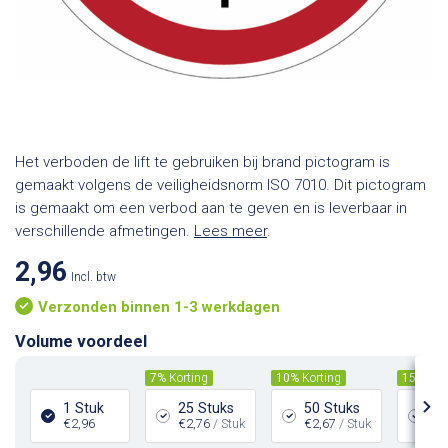
Het verboden de lift te gebruiken bij brand pictogram is
gemaakt volgens de veiligheidsnorm ISO 7010. Dit pictogram
is gemaakt om een verbod aan te geven en is leverbaar in
verschillende afmetingen.
Lees meer
.
2,96
Incl. btw
Verzonden binnen 1-3 werkdagen
Volume voordeel
7%
Korting
10%
Korting
15%
Kor
1 Stuk
25 Stuks
50 Stuks
10
€2,96
€2,76
/ Stuk
€2,67
/ Stuk
€2