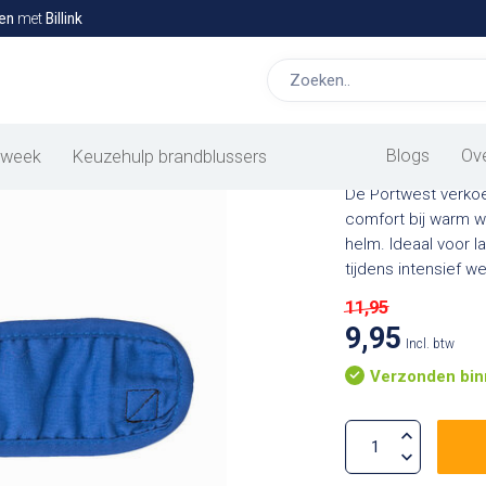
en
met
Billink
Portwest 
Blogs
Ov
 week
Keuzehulp brandblussers
De Portwest verko
comfort bij warm w
helm. Ideaal voor l
tijdens intensief w
11,95
9,95
Incl. btw
Verzonden bin