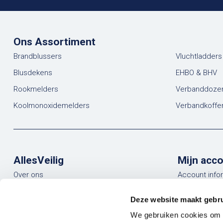
Ons Assortiment
Brandblussers
Vluchtladders
Blusdekens
EHBO & BHV
Rookmelders
Verbanddoze
Koolmonoxidemelders
Verbandkoffe
AllesVeilig
Mijn acc
Over ons
Account info
Blogs
Mijn bestelli
Deze website maakt gebru
Contact
Mijn verlanglij
We gebruiken cookies om c