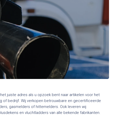
het juiste adres als u opzoek bent naar artikelen voor het
 of bedrijf. Wij verkopen betrouwbare en gecertificeerde
rs, gasmelders of hittemelders. Ook leveren wij
usdekens en vluchtladders van alle bekende fabrikanten.