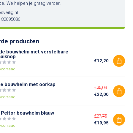
ce. We helpen je graag verder!
sveilig.nl
6 82095086
rde producten
de bouwhelm met verstelbare
aaiknop
€12,20
voorraad
le bouwhelm met oorkap
€25,00
€22,00
voorraad
 Peltor bouwhelm blauw
€27,75
€19,95
voorraad