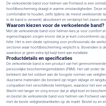
De verkoelende band voor helmen van Portwest is een onmisb
hoofdbescherming draagt in warme omstandigheden. Deze inn
comfortabel te houden, zelfs tijdens de meest veeleisende t
in de band is verwerkt, absorbeert en verdampt het zweet snel,
Waarom kiezen voor de verkoelende band?
Met de verkoelende band voor helmen kies je voor comfort en
eigenschappen zorgen ervoor dat je je kunt concentreren op 
hitte. Het is een ideale oplossing voor professionals die werkz
sectoren waar hoofdbescherming verplicht is. Bovendien is d
waardoor je geen extra tijd kwijt bent aan installatie.
Productdetails en specificaties
De verkoelende band is een product van het gerenommeerde
persoonlijke beschermingsmiddelen (PBM). Het valt onder d
betekent dat het voldoet aan de hoogste normen van veilighe
duurzame materialen die bestand zijn tegen slijtage en langdu
compatibel met verschillende helmtypen, waardoor het een vee
Wacht niet langer en zorg ervoor dat je altijd koel en besch
en bestel de verkoelende band voor helmen van Portwest va
met de beste veiligheidsartikelen op de markt. Bestel nu en erv