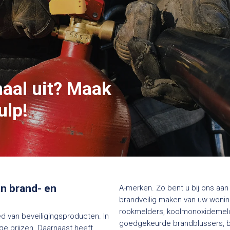
maal uit? Maak
ulp!
van brand- en
A-merken. Zo bent u bij ons aan 
brandveilig maken van uw woning
rookmelders, koolmonoxidemelde
ed van beveiligingsproducten. In
goedgekeurde brandblussers, bl
e prijzen. Daarnaast heeft