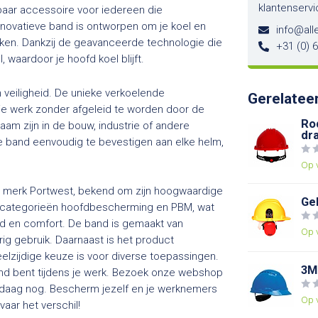
klantenservi
aar accessoire voor iedereen die
ovatieve band is ontworpen om je koel en
info@alle
aken. Dankzij de geavanceerde technologie die
+31 (0) 
 waardoor je hoofd koel blijft.
 veiligheid. De unieke verkoelende
Gerelatee
je werk zonder afgeleid te worden door de
Ro
aam zijn in de bouw, industrie of andere
dr
e band eenvoudig te bevestigen aan elke helm,
Op 
 merk Portwest, bekend om zijn hoogwaardige
Ge
e categorieën hoofdbescherming en PBM, wat
id en comfort. De band is gemaakt van
Op 
rig gebruik. Daarnaast is het product
lzijdige keuze is voor diverse toepassingen.
3M
ermd bent tijdens je werk. Bezoek onze webshop
ndaag nog. Bescherm jezelf en je werknemers
Op 
aar het verschil!