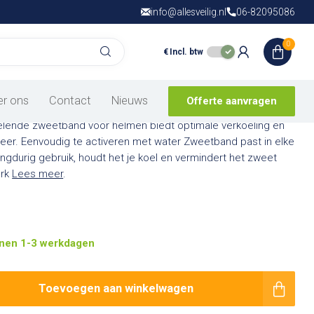
info@allesveilig.nl
Gratis verzending
06-82095086
vanaf € 150,- in
N
0
€
Incl. btw
Verkoelende band voor helmen
er ons
Contact
Nieuws
Offerte aanvragen
elende zweetband voor helmen biedt optimale verkoeling en
eer. Eenvoudig te activeren met water Zweetband past in elke
angdurig gebruik, houdt het je koel en vermindert het zweet
erk
Lees meer
.
nen 1-3 werkdagen
Toevoegen aan winkelwagen