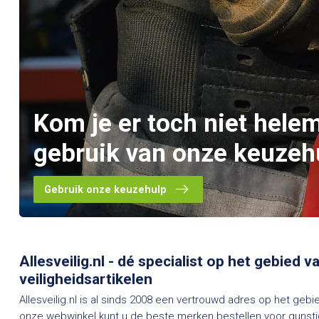
Kom je er toch niet hele
gebruik van onze keuzeh
Gebruik onze keuzehulp
Allesveilig.nl - dé specialist op het gebied 
veiligheidsartikelen
Allesveilig.nl is al sinds 2008 een vertrouwd adres op het gebi
onze webwinkel kunt u de beste merken bestellen voor gunstig