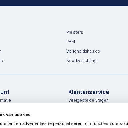
Pleisters
PBM
n
Veiligheidshesjes
rs
Noodverlichting
ount
Klantenservice
rmatie
Veelgestelde vragen
ngen
Verzending
ik van cookies
st
Retouren
ontent en advertenties te personaliseren, om functies voor soci