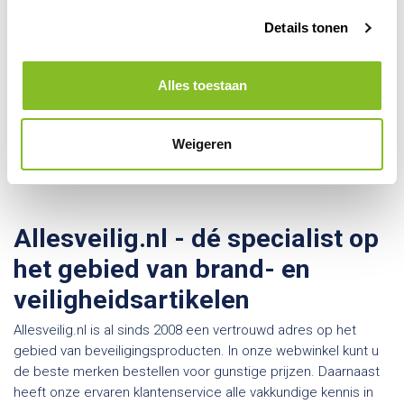
Details tonen
Kom je er toch niet helemaal
uit? Maak gebruik van onze
Alles toestaan
keuzehulp!
Weigeren
Gebruik onze keuzehulp
Allesveilig.nl - dé specialist op
het gebied van brand- en
veiligheidsartikelen
Allesveilig.nl is al sinds 2008 een vertrouwd adres op het
gebied van beveiligingsproducten. In onze webwinkel kunt u
de beste merken bestellen voor gunstige prijzen. Daarnaast
heeft onze ervaren klantenservice alle vakkundige kennis in