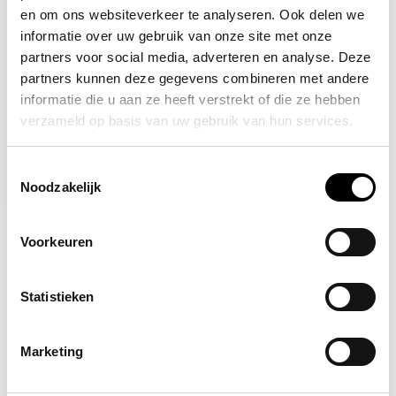
en om ons websiteverkeer te analyseren. Ook delen we
informatie over uw gebruik van onze site met onze
partners voor social media, adverteren en analyse. Deze
partners kunnen deze gegevens combineren met andere
informatie die u aan ze heeft verstrekt of die ze hebben
verzameld op basis van uw gebruik van hun services.
Op voorraad
Vluchtladder 20 meter
Toestemmingsselectie
Noodzakelijk
239,95
Voorkeuren
Statistieken
Marketing