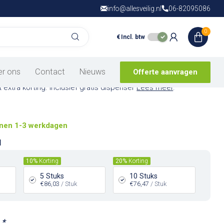
info@allesveilig.nl
Gratis verzending
06-82095086
vanaf € 150,- in
N
0
€
Incl. btw
ingssticker roterende
, op rol
er ons
Contact
Nieuws
Offerte aanvragen
 extra korting. Inclusief gratis dispenser
Lees meer
.
nen 1-3 werkdagen
l
10%
Korting
20%
Korting
5 Stuks
10 Stuks
€86,03
/ Stuk
€76,47
/ Stuk
:
*