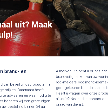
maal uit? Maak
ulp!
van brand- en
A-merken. Zo bent u bij ons aan 
brandveilig maken van uw woning
rookmelders, koolmonoxidemelde
ed van beveiligingsproducten. In
goedgekeurde brandblussers, bl
e prijzen. Daarnaast heeft
Heeft u vragen over onze produc
 u te adviseren en waar nodig te
situatie? Neem dan contact op me
ier beheren wij een grote eigen
graag van dienst.
 uw bestelling binnen 24 uur