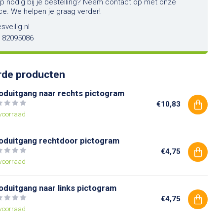
lp nodig bij je bestelling? Neem contact op met onze
ce. We helpen je graag verder!
sveilig.nl
6 82095086
rde producten
oduitgang naar rechts pictogram
€10,83
voorraad
oduitgang rechtdoor pictogram
€4,75
voorraad
oduitgang naar links pictogram
€4,75
voorraad