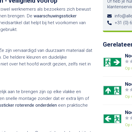
 - veiligheid voorop
Of heb je hu
klantenservi
at zowel werknemers als bezoekers zich bewust
nnen brengen. De
waarschuwingssticker
info@alle
heidsartikel dat helpt bij het voorkomen van
+31 (0) 
gebruikt.
Gerelatee
e zijn vervaardigd van duurzaam materiaal dat
No
. De heldere kleuren en duidelijke
et over het hoofd wordt gezien, zelfs niet in
Op 
No
jk aan te brengen zijn op elke vlakke en
Op 
n snelle montage zonder dat er extra lijm of
sticker roterende onderdelen
een praktische
No
Op 