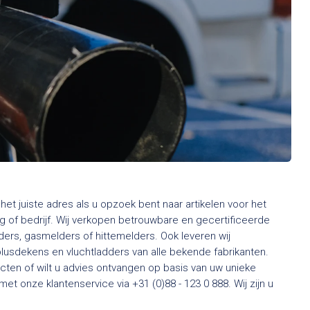
het juiste adres als u opzoek bent naar artikelen voor het
 of bedrijf. Wij verkopen betrouwbare en gecertificeerde
rs, gasmelders of hittemelders. Ook leveren wij
usdekens en vluchtladders van alle bekende fabrikanten.
ten of wilt u advies ontvangen op basis van uw unieke
t onze klantenservice via +31 (0)88 - 123 0 888. Wij zijn u