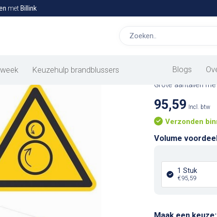
en
met
Billink
Waarschuw
onderdelen
Blogs
Ov
 week
Keuzehulp brandblussers
Grote aantallen met
95,59
Incl. btw
Verzonden bin
Volume voordee
1 Stuk
€95,59
Maak een keuze