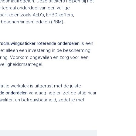
eidsmaatregelen. Deze stickers helpen bij het
integraal onderdeel van een veilige
artikelen zoals AED's, EHBO-koffers,
ke beschermingsmiddelen (PBM).
schuwingssticker roterende onderdelen
is een
 niet alleen een investering in de bescherming
oering. Voorkom ongevallen en zorg voor een
eiligheidsmaatregel.
t je werkplek is uitgerust met de juiste
de onderdelen
vandaag nog en zet de stap naar
waliteit en betrouwbaarheid, zodat je met