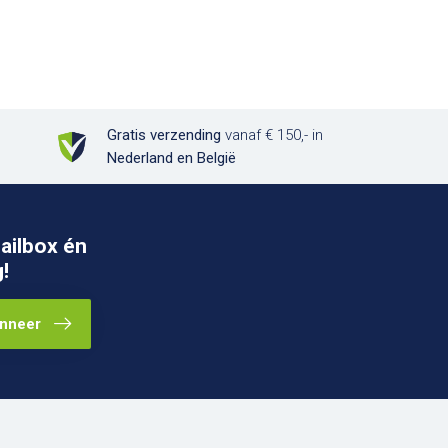
Gratis verzending
vanaf € 150,- in
Nederland en België
ailbox én
!
nneer