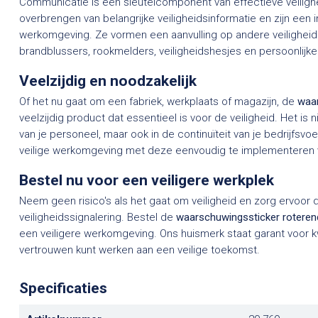
Communicatie is een sleutelcomponent van effectieve veiligh
overbrengen van belangrijke veiligheidsinformatie en zijn een 
werkomgeving. Ze vormen een aanvulling op andere veiligheids
brandblussers, rookmelders, veiligheidshesjes en persoonlij
Veelzijdig en noodzakelijk
Of het nu gaat om een fabriek, werkplaats of magazijn, de
waar
veelzijdig product dat essentieel is voor de veiligheid. Het is
van je personeel, maar ook in de continuïteit van je bedrijfsv
veilige werkomgeving met deze eenvoudig te implementeren v
Bestel nu voor een veiligere werkplek
Neem geen risico's als het gaat om veiligheid en zorg ervoor da
veiligheidssignalering. Bestel de
waarschuwingssticker roteren
een veiligere werkomgeving. Ons huismerk staat garant voor k
vertrouwen kunt werken aan een veilige toekomst.
Specificaties