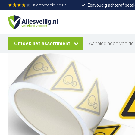
Eenvoudig achteraf betal
Klantbeoordeling
8.9
Home
/
Waarschuwingssticker roterende onderdelen, op rol
Ontdek het assortiment
Aanbiedingen van de