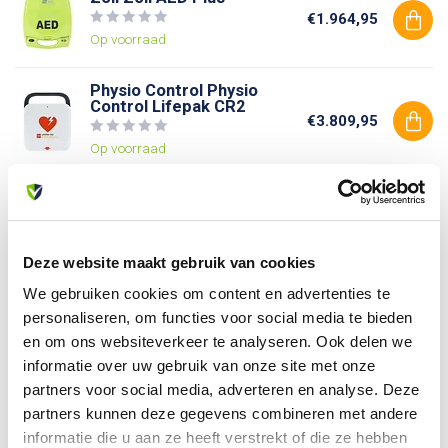
€1.964,95
Op voorraad
Physio Control Physio
Control Lifepak CR2
€3.809,95
Op voorraad
Heartsine Heartsine
Samaritan PAD
€1.524,95
Niet op voorraad
Deze website maakt gebruik van cookies
We gebruiken cookies om content en advertenties te
personaliseren, om functies voor social media te bieden
Heb je vragen over dit product?
en om ons websiteverkeer te analyseren. Ook delen we
Of heb je hulp nodig bij je bestelling? Neem contact op
informatie over uw gebruik van onze site met onze
met onze klantenservice. We helpen je graag verder!
partners voor social media, adverteren en analyse. Deze
info@allesveilig.nl
partners kunnen deze gegevens combineren met andere
+31 (0) 6 82095086
informatie die u aan ze heeft verstrekt of die ze hebben