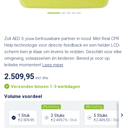
Zoll AED 3: jouw betrouwbare partner in nood. Met Real CPR
Help-technologie voor directe feedback en een helder LCD-
scherm ben je klaar om levens te redden. Geschikt voor elke
omgeving, volwassenen én kinderen. Bereid je voor op
kritieke momenten!
Lees meer
.
2.509,95
Incl. btw
Verzonden binnen 1-3 werkdagen
Volume voordeel
2%
Korting
4%
Korting
1 Stuk
2 Stuks
5 Stuks
€2.509,95
€2.459,75
/ Stuk
€2.409,55
/ Stuk