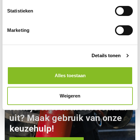
Basic veiligheidspet
high visibilty
Statistieken
8,50
9,50
Marketing
Details tonen
Alles toestaan
Weigeren
Kom je er toch niet helemaal
uit? Maak gebruik van onze
keuzehulp!