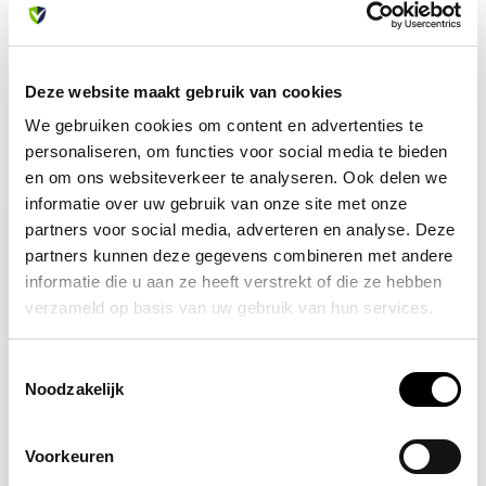
met onze klantenservice. We helpen je graag verder!
info@allesveilig.nl
+31 (0) 6 82095086
Deze website maakt gebruik van cookies
We gebruiken cookies om content en advertenties te
personaliseren, om functies voor social media te bieden
Recent bekeken
en om ons websiteverkeer te analyseren. Ook delen we
informatie over uw gebruik van onze site met onze
-11%
partners voor social media, adverteren en analyse. Deze
partners kunnen deze gegevens combineren met andere
informatie die u aan ze heeft verstrekt of die ze hebben
verzameld op basis van uw gebruik van hun services.
Toestemmingsselectie
Noodzakelijk
Op voorraad
Voorkeuren
3M