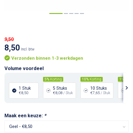
9,50
8,50
Incl. btw
Verzonden binnen 1-3 werkdagen
Volume voordeel
5%
Korting
10%
Korting
15%
Kor
1 Stuk
5 Stuks
10 Stuks
20
€8,50
€8,08
/ Stuk
€7,65
/ Stuk
€7
Maak een keuze:
*