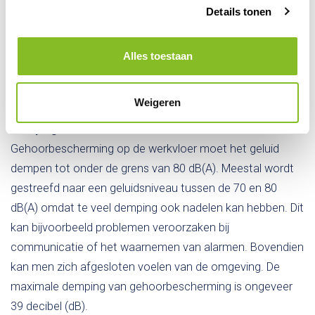
Details tonen
ongeveer 60 dB(A). Als je binnen een straal van een meter
niet verstaanbaar kunt zijn zonder stemverheffing,
Alles toestaan
bestaat er kans op lawaaidoofheid. Het exacte
geluidsniveau kan gemeten worden met behulp van een
decibelmeter.
Weigeren
Dempingswaarde
Gehoorbescherming op de werkvloer moet het geluid
dempen tot onder de grens van 80 dB(A). Meestal wordt
gestreefd naar een geluidsniveau tussen de 70 en 80
dB(A) omdat te veel demping ook nadelen kan hebben. Dit
kan bijvoorbeeld problemen veroorzaken bij
communicatie of het waarnemen van alarmen. Bovendien
kan men zich afgesloten voelen van de omgeving. De
maximale demping van gehoorbescherming is ongeveer
39 decibel (dB).