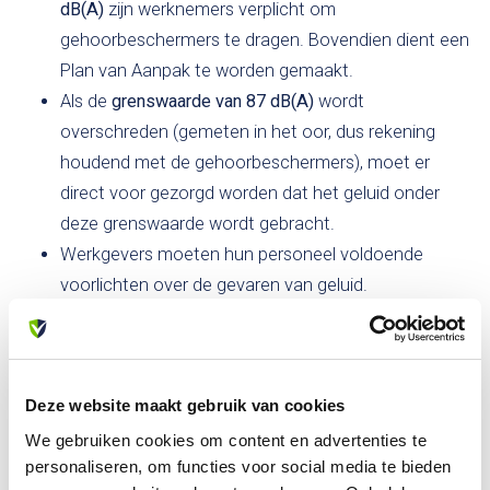
dB(A)
zijn werknemers verplicht om
gehoorbeschermers te dragen. Bovendien dient een
Plan van Aanpak te worden gemaakt.
Als de
grenswaarde van 87 dB(A)
wordt
overschreden (gemeten in het oor, dus rekening
houdend met de gehoorbeschermers), moet er
direct voor gezorgd worden dat het geluid onder
deze grenswaarde wordt gebracht.
Werkgevers moeten hun personeel voldoende
voorlichten over de gevaren van geluid.
Werknemers hebben recht op een gehoortest om
vast te stellen dat de getroffen maatregelen
effectief zijn.
Deze website maakt gebruik van cookies
Dagelijkse dosis geluid
We gebruiken cookies om content en advertenties te
Bij het bepalen van de dagelijkse dosis geluid gaat de wet
personaliseren, om functies voor social media te bieden
uit van een werkdag met 8 uur per dag. De belasting als