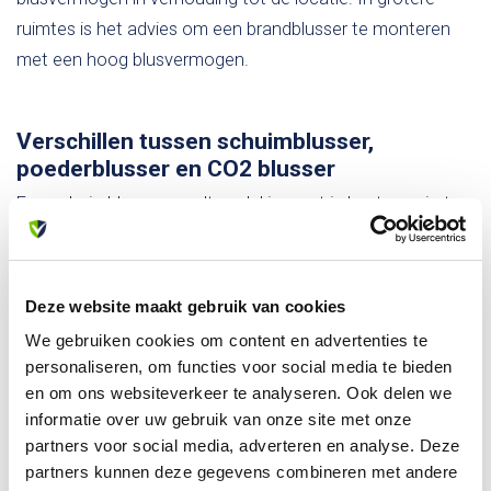
ruimtes is het advies om een brandblusser te monteren
met een hoog blusvermogen.
Verschillen tussen schuimblusser,
poederblusser en CO2 blusser
Een schuimblusser wordt veelal ingezet in kantoorruimtes,
woonhuizen of studentenhuizen. De nevenschade die
ontstaat wanneer je brandblusser gebruikt is nihil. Het
schuim dat tijdens het blussen vrijkomt kan je met behulp
Deze website maakt gebruik van cookies
van water eenvoudig verwijderen. Een
We gebruiken cookies om content en advertenties te
koolzuursneeuwblusser, ook wel bekend als Co2 blusser,
personaliseren, om functies voor social media te bieden
wordt gebruikt in ruimtes waar hoogwaardige en
en om ons websiteverkeer te analyseren. Ook delen we
waardevolle technische apparatuur aanwezig is. Je kunt
informatie over uw gebruik van onze site met onze
partners voor social media, adverteren en analyse. Deze
hierbij denken aan serverruimtes of laboratoria.
partners kunnen deze gegevens combineren met andere
Poederblussers kan je goed gebruiken in werkplaatsen,