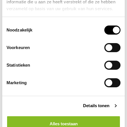
informatie die u aan ze heeft verstrekt of die ze hebben
magazijnen of andere grotere bedrijfsruimtes. Een
verzameld op basis van uw gebruik van hun services.
poederblusser heeft een grote bluscapaciteit en kan ook
worden gebruikt in niet vorstvrije ruimtes.
Toestemmingsselectie
Noodzakelijk
Over
hoe je een brandblusser het beste kunt gebruiken
kan je terecht in een eerder door ons geschreven blog.
Voorkeuren
Statistieken
Altijd op de hoogte blijven van de laatste
Marketing
nieuwtjes, acties en meer? Schrijf je in
voor onze nieuwsbrief!
Details tonen
Abonneer
Alles toestaan