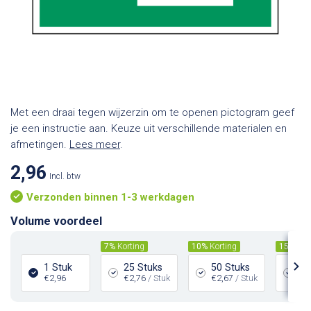
Met een draai tegen wijzerzin om te openen pictogram geef
je een instructie aan. Keuze uit verschillende materialen en
afmetingen.
Lees meer
.
2,96
Incl. btw
Verzonden binnen 1-3 werkdagen
Volume voordeel
7%
Korting
10%
Korting
15%
Kor
1 Stuk
25 Stuks
50 Stuks
10
€2,96
€2,76
/ Stuk
€2,67
/ Stuk
€2