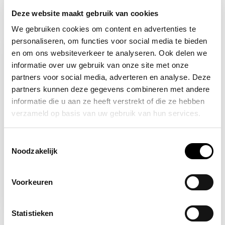
Deze website maakt gebruik van cookies
Recent bekeken
We gebruiken cookies om content en advertenties te
personaliseren, om functies voor social media te bieden
en om ons websiteverkeer te analyseren. Ook delen we
informatie over uw gebruik van onze site met onze
partners voor social media, adverteren en analyse. Deze
partners kunnen deze gegevens combineren met andere
informatie die u aan ze heeft verstrekt of die ze hebben
verzameld op basis van uw gebruik van hun services.
Toestemmingsselectie
Noodzakelijk
Op voorraad
Draai tegen wijzerzin
om te openen
Voorkeuren
2,96
Statistieken