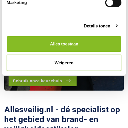
Marketing
Details tonen
Alles toestaan
Kom je er toch niet helemaal
uit? Maak gebruik van onze
Weigeren
keuzehulp!
Gebruik onze keuzehulp
Allesveilig.nl - dé specialist op
het gebied van brand- en