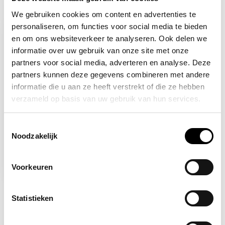
Recent bekeken
We gebruiken cookies om content en advertenties te
personaliseren, om functies voor social media te bieden
-17%
en om ons websiteverkeer te analyseren. Ook delen we
informatie over uw gebruik van onze site met onze
partners voor social media, adverteren en analyse. Deze
partners kunnen deze gegevens combineren met andere
informatie die u aan ze heeft verstrekt of die ze hebben
verzameld op basis van uw gebruik van hun services.
Toestemmingsselectie
Op voorraad
Noodzakelijk
EHBO hesje oranje
Voorkeuren
9,95
11,95
Statistieken