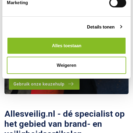
Marketing
Details tonen
Alles toestaan
Kom je er toch niet helemaal
uit? Maak gebruik van onze
Weigeren
keuzehulp!
Gebruik onze keuzehulp
Allesveilig.nl - dé specialist op
het gebied van brand- en