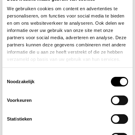
Recent bekeken
We gebruiken cookies om content en advertenties te
personaliseren, om functies voor social media te bieden
-17%
en om ons websiteverkeer te analyseren. Ook delen we
informatie over uw gebruik van onze site met onze
partners voor social media, adverteren en analyse. Deze
partners kunnen deze gegevens combineren met andere
informatie die u aan ze heeft verstrekt of die ze hebben
verzameld op basis van uw gebruik van hun services.
Toestemmingsselectie
Op voorraad
Noodzakelijk
EHBO hesje oranje
Voorkeuren
9,95
11,95
Statistieken