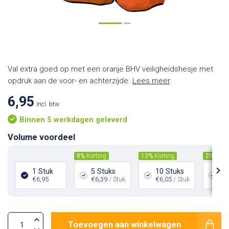
Val extra goed op met een oranje BHV veiligheidshesje met
opdruk aan de voor- en achterzijde.
Lees meer
.
6,95
Incl. btw
Binnen 5 werkdagen geleverd
Volume voordeel
8%
Korting
13%
Korting
20%
Kor
1 Stuk
5 Stuks
10 Stuks
25
€6,95
€6,39
/ Stuk
€6,05
/ Stuk
€5
Toevoegen aan winkelwagen