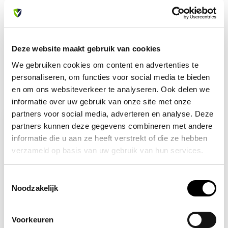
Of heb je hulp nodig bij je bestelling? Neem contact op
met onze klantenservice. We helpen je graag verder!
info@allesveilig.nl
+31 (0) 6 82095086
Deze website maakt gebruik van cookies
We gebruiken cookies om content en advertenties te
personaliseren, om functies voor social media te bieden
en om ons websiteverkeer te analyseren. Ook delen we
Recent bekeken
informatie over uw gebruik van onze site met onze
partners voor social media, adverteren en analyse. Deze
partners kunnen deze gegevens combineren met andere
informatie die u aan ze heeft verstrekt of die ze hebben
verzameld op basis van uw gebruik van hun services.
Toestemmingsselectie
Noodzakelijk
Voorkeuren
Op voorraad