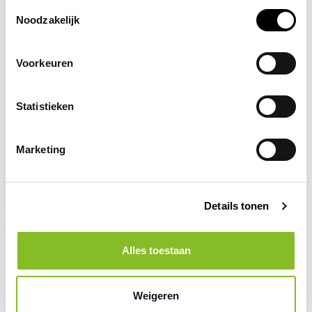
Toestemmingsselectie
Noodzakelijk
Voorkeuren
Statistieken
Op voorraad
Marketing
PORTWEST
Oorkap Premium met
helmbevestiging
Details tonen
20,51
Alles toestaan
Weigeren