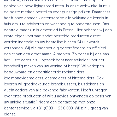
Allesveilig.nl is al sinds 2008 een vertrouwd adres op het
gebied van beveiligingsproducten. In onze webwinkel kunt u
de beste merken bestellen voor gunstige prijzen. Daarnaast
heeft onze ervaren klantenservice alle vakkundige kennis in
huis om u te adviseren en waar nodig te ondersteunen. Ons
centrale magazijn is gevestigd in Breda. Hier beheren wij een
grote eigen voorraad zodat bestelde producten direct
worden ingepakt en uw bestelling binnen 24 uur wordt
verzonden. Wij zijn meervoudig gecertificeerd en officieel
dealer van een groot aantal A-merken. Zo bent u bij ons aan
het juiste adres als u opzoek bent naar artikelen voor het
brandveilig maken van uw woning of bedrijf. Wij verkopen
betrouwbare en gecertificeerde rookmelders,
koolmonoxidemelders, gasmelders of hittemelders. Ook
leveren wij goedgekeurde brandblussers, blusdekens en
vluchtladders van alle bekende fabrikanten. Heeft u vragen
over onze producten of wilt u advies ontvangen op basis van
uw unieke situatie? Neem dan contact op met onze
klantenservice via +31 (0)88 - 123 0 888. Wij zijn u graag van
dienst.