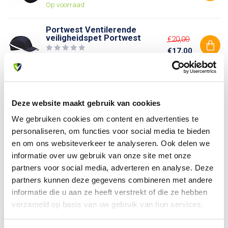
Op voorraad
Portwest Ventilerende
veiligheidspet Portwest
€20,00
€17,00
Op voorraad
Heb je vragen over dit product?
Deze website maakt gebruik van cookies
Of heb je hulp nodig bij je bestelling? Neem contact op
We gebruiken cookies om content en advertenties te
met onze klantenservice. We helpen je graag verder!
personaliseren, om functies voor social media te bieden
info@allesveilig.nl
en om ons websiteverkeer te analyseren. Ook delen we
+31 (0) 6 82095086
informatie over uw gebruik van onze site met onze
partners voor social media, adverteren en analyse. Deze
partners kunnen deze gegevens combineren met andere
informatie die u aan ze heeft verstrekt of die ze hebben
Recent bekeken
verzameld op basis van uw gebruik van hun services.