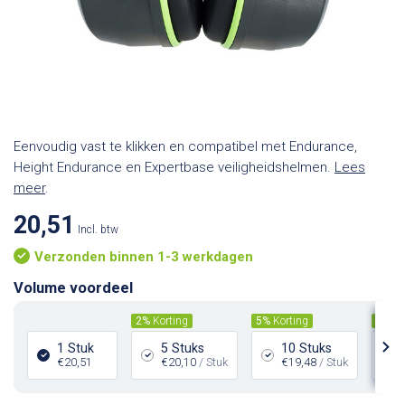
Eenvoudig vast te klikken en compatibel met Endurance,
Height Endurance en Expertbase veiligheidshelmen.
Lees
meer
.
20,51
Incl. btw
Verzonden binnen 1-3 werkdagen
Volume voordeel
2%
Korting
5%
Korting
8%
Ko
1 Stuk
5 Stuks
10 Stuks
€20,51
€20,10
/ Stuk
€19,48
/ Stuk