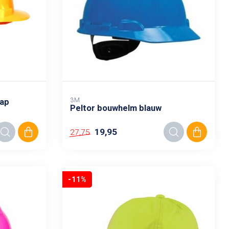
3M
kap
Peltor bouwhelm blauw
19,95
27,75
-11%