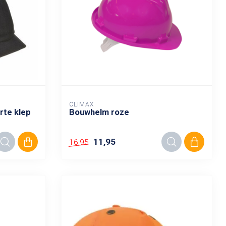
CLIMAX
rte klep
Bouwhelm roze
11,95
16,95