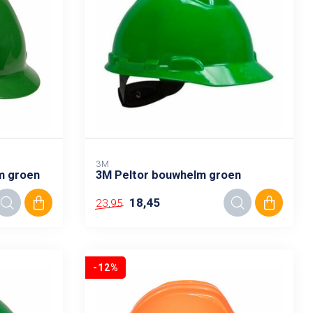
3M
m groen
3M Peltor bouwhelm groen
18,45
23,95
-12%