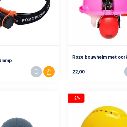
Roze bouwhelm met oor
dlamp
22,00
-2%