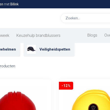
en
met
Billink
escherming kopen bij Allesveilig.nl
timale veiligheid met onze bouwhelmen en veiligheidspetten. Kies
ndaag nog. Bekijk ons aanbod nu!
Blogs
Ov
 week
Keuzehulp brandblussers
uwhelmen
Veiligheidspetten
roducten
-12%