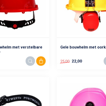
whelm met verstelbare
Gele bouwhelm met oor
p
22,00
25,00