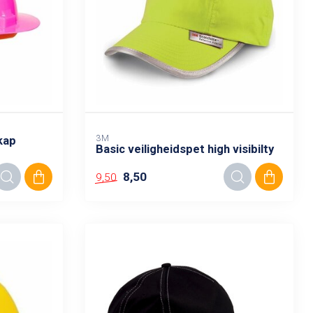
3M
kap
Basic veiligheidspet high visibilty
8,50
9,50