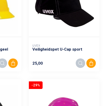
UVEX
 geel
Veiligheidspet U-Cap sport
25,00
-29%