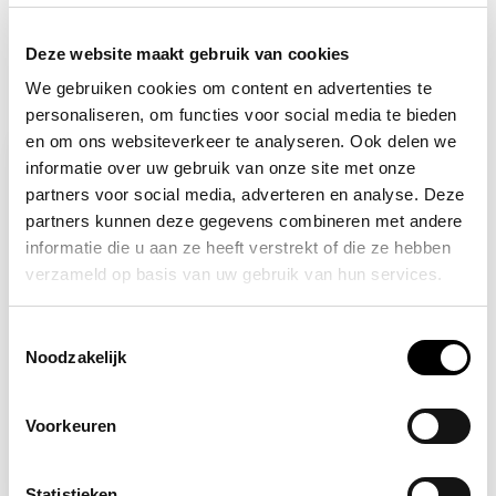
Deze website maakt gebruik van cookies
We gebruiken cookies om content en advertenties te
Recent bekeken
personaliseren, om functies voor social media te bieden
en om ons websiteverkeer te analyseren. Ook delen we
informatie over uw gebruik van onze site met onze
partners voor social media, adverteren en analyse. Deze
partners kunnen deze gegevens combineren met andere
informatie die u aan ze heeft verstrekt of die ze hebben
verzameld op basis van uw gebruik van hun services.
Toestemmingsselectie
Noodzakelijk
Op voorraad
Roze bouwhelm met
Voorkeuren
oorkap
22,00
Statistieken