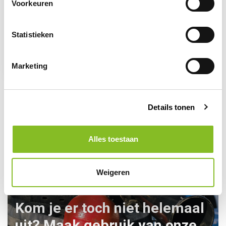
Voorkeuren
Op voorraad
Statistieken
Ploegleider hesje
blauw
10,83
Marketing
Details tonen
Alles toestaan
Weigeren
Kom je er toch niet helemaal
uit? Maak gebruik van onze