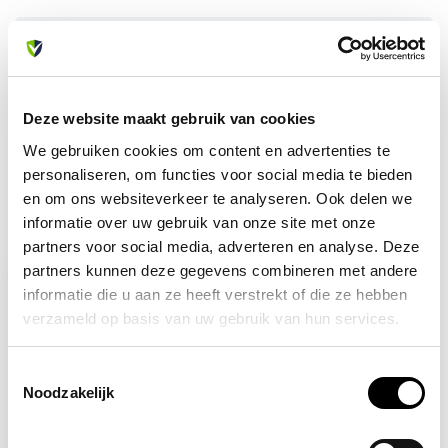
Heb je vragen over dit product?
Of heb je hulp nodig bij je bestelling? Neem contact op
met onze klantenservice. We helpen je graag verder!
info@allesveilig.nl
Deze website maakt gebruik van cookies
+31 (0) 6 82095086
We gebruiken cookies om content en advertenties te
personaliseren, om functies voor social media te bieden
en om ons websiteverkeer te analyseren. Ook delen we
informatie over uw gebruik van onze site met onze
Recent bekeken
partners voor social media, adverteren en analyse. Deze
partners kunnen deze gegevens combineren met andere
informatie die u aan ze heeft verstrekt of die ze hebben
verzameld op basis van uw gebruik van hun services.
Toestemmingsselectie
Noodzakelijk