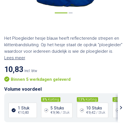
Het Ploegleider hesje blauw heeft reflecterende strepen en
klittenbandsluiting. Op het hesje staat de opdruk “ploegleider”
waardoor voor iedereen duidelijk is wie de ploegleider is.
Lees meer
.
10,83
Incl. btw
Binnen 5 werkdagen geleverd
Volume voordeel
8%
Korting
13%
Korting
20%
Kor
1 Stuk
5 Stuks
10 Stuks
25
€10,83
€9,96
/ Stuk
€9,42
/ Stuk
€8