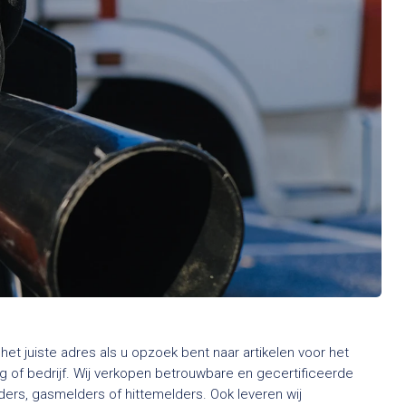
het juiste adres als u opzoek bent naar artikelen voor het
 of bedrijf. Wij verkopen betrouwbare en gecertificeerde
rs, gasmelders of hittemelders. Ook leveren wij