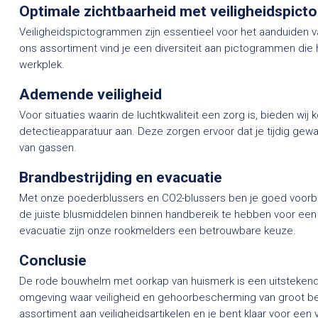
Optimale zichtbaarheid met veiligheidspic
Veiligheidspictogrammen zijn essentieel voor het aanduiden va
ons assortiment vind je een diversiteit aan pictogrammen die h
werkplek.
Ademende veiligheid
Voor situaties waarin de luchtkwaliteit een zorg is, bieden w
detectieapparatuur aan. Deze zorgen ervoor dat je tijdig gewa
van gassen.
Brandbestrijding en evacuatie
Met onze poederblussers en CO2-blussers ben je goed voorbe
de juiste blusmiddelen binnen handbereik te hebben voor een s
evacuatie zijn onze rookmelders een betrouwbare keuze.
Conclusie
De rode bouwhelm met oorkap van huismerk is een uitstekend
omgeving waar veiligheid en gehoorbescherming van groot bel
assortiment aan veiligheidsartikelen en je bent klaar voor een 