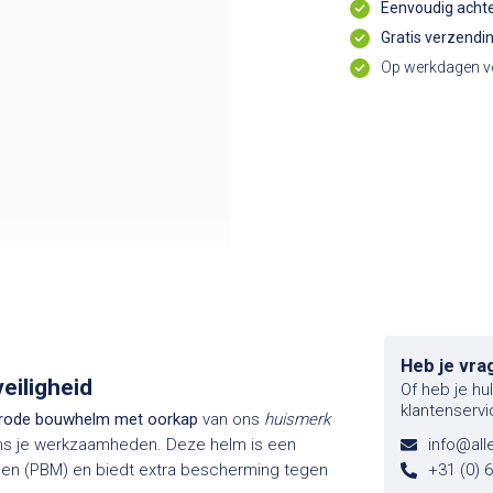
Eenvoudig achte
Gratis verzendi
Op werkdagen vo
Heb je vra
eiligheid
Of heb je hu
klantenservi
rode bouwhelm met oorkap
van ons
huismerk
ens je werkzaamheden. Deze helm is een
info@alle
len (PBM) en biedt extra bescherming tegen
+31 (0) 