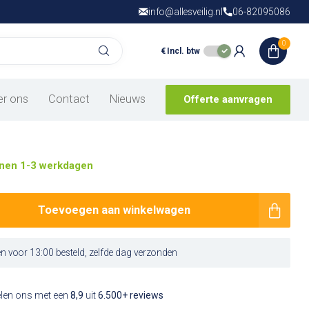
info@allesveilig.nl
Gratis verzending
06-82095086
vanaf € 150,- in
N
0
€
Incl. btw
whelm met oorkap
er ons
Contact
Nieuws
Offerte aanvragen
nen 1-3 werkdagen
Toevoegen aan winkelwagen
 voor 13:00 besteld, zelfde dag verzonden
elen ons met een
8,9
uit
6.500+ reviews