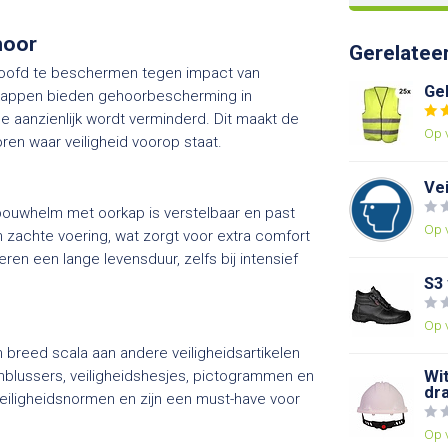
hoor
Gerelatee
hoofd te beschermen tegen impact van
Ge
rkappen bieden gehoorbescherming in
 aanzienlijk wordt verminderd. Dit maakt de
Op 
ren waar veiligheid voorop staat.
Vei
 bouwhelm met oorkap is verstelbaar en past
Op 
n zachte voering, wat zorgt voor extra comfort
en een lange levensduur, zelfs bij intensief
S3
Op 
n breed scala aan andere veiligheidsartikelen
mblussers, veiligheidshesjes, pictogrammen en
Wi
dr
eiligheidsnormen en zijn een must-have voor
Op 