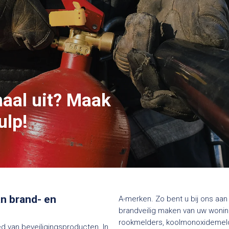
maal uit? Maak
ulp!
van brand- en
A-merken. Zo bent u bij ons aan 
brandveilig maken van uw woning
rookmelders, koolmonoxidemelde
ed van beveiligingsproducten. In