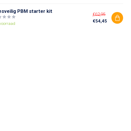
esveilig PBM starter kit
€62,95
€54,45
voorraad