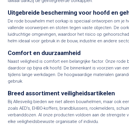
lawaai dankzij de geïntegreerde oorkappen.
Uitgebreide bescherming voor hoofd en ge
De rode bouwhelm met oorkap is speciaal ontworpen om je 
vallende voorwerpen en stoten tegen vaste objecten. De oo
luidruchtige omgevingen, waardoor het risico op gehoorschade
helm ideaal voor gebruik in de bouw, industrie en andere secto
Comfort en duurzaamheid
Naast veiligheid is comfort een belangrijke factor. Onze rode
daardoor op bijna elk hoofd. De binnenkant is voorzien van ee
tijdens lange werkdagen. De hoogwaardige materialen garander
gebruik.
Breed assortiment veiligheidsartikelen
Bij Allesveilig bieden we niet alleen bouwhelmen, maar ook ee
zoals AED's, EHBO-koffers, brandblussers, rookmelders, schui
verbanddozen. Al onze producten voldoen aan de strengste v
elke veiligheidsbewuste organisatie of individu.