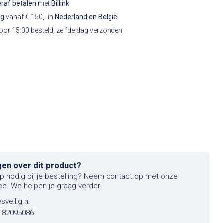
raf betalen
met
Billink
ng
vanaf € 150,- in
Nederland en België
or 15:00 besteld, zelfde dag verzonden
gen over dit product?
lp nodig bij je bestelling? Neem contact op met onze
ce. We helpen je graag verder!
sveilig.nl
6 82095086