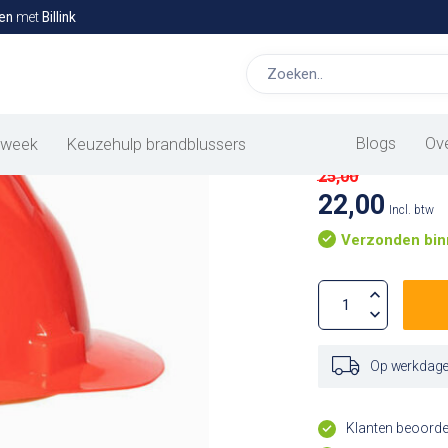
en
met
Billink
Rode bou
Blogs
Ov
 week
Keuzehulp brandblussers
25,00
22,00
Incl. btw
Verzonden bin
Op werkdagen
Klanten beoord