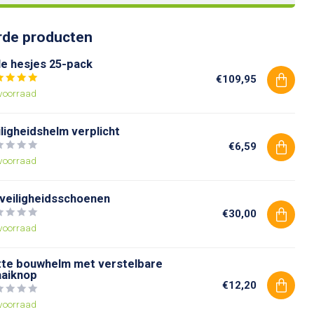
rde producten
le hesjes 25-pack
€109,95
voorraad
ligheidshelm verplicht
€6,59
voorraad
 veiligheidsschoenen
€30,00
voorraad
tte bouwhelm met verstelbare
aaiknop
€12,20
voorraad