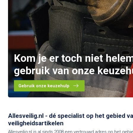
Kom je er toch niet hele
gebruik van onze keuzeh
Gebruik onze keuzehulp
Allesveilig.nl - dé specialist op het gebied 
veiligheidsartikelen
Allesveilig.nl is al sinds 2008 een vertrouwd adres op het gebi