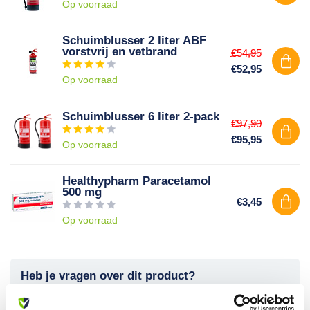
Op voorraad
Schuimblusser 2 liter ABF
vorstvrij en vetbrand
€54,95
€52,95
Op voorraad
Schuimblusser 6 liter 2-pack
€97,90
€95,95
Op voorraad
Healthypharm Paracetamol
500 mg
€3,45
Op voorraad
Heb je vragen over dit product?
Of heb je hulp nodig bij je bestelling? Neem contact op met
onze klantenservice. We helpen je graag verder!