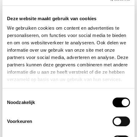
info@allesveilig.nl
+31 (0) 6 82095086
Deze website maakt gebruik van cookies
We gebruiken cookies om content en advertenties te
personaliseren, om functies voor social media te bieden
Recent bekeken
en om ons websiteverkeer te analyseren. Ook delen we
informatie over uw gebruik van onze site met onze
partners voor social media, adverteren en analyse. Deze
-14%
partners kunnen deze gegevens combineren met andere
informatie die u aan ze heeft verstrekt of die ze hebben
verzameld op basis van uw gebruik van hun services.
Toestemmingsselectie
Noodzakelijk
Voorkeuren
Niet op voorraad
ALLESVEILIG
RWS veiligheidsvest