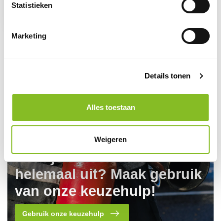
Statistieken
ontruimer geel
11,95
13,95
Marketing
Details tonen
Alles toestaan
Weigeren
Kom je er toch niet
helemaal uit? Maak gebruik
van onze keuzehulp!
Gebruik onze keuzehulp