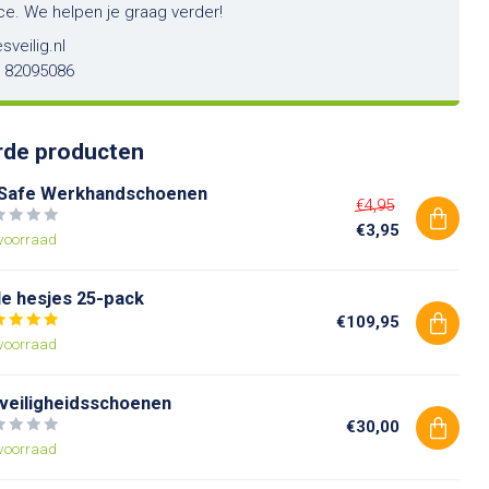
ce. We helpen je graag verder!
sveilig.nl
6 82095086
rde producten
Safe Werkhandschoenen
€4,95
€3,95
voorraad
le hesjes 25-pack
€109,95
voorraad
 veiligheidsschoenen
€30,00
voorraad