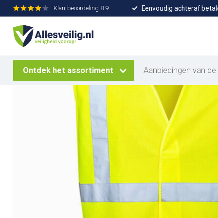
Eenvoudig achteraf betal
Klantbeoordeling
8.9
Home
/
Antistatisch veiligheidshesje
Ontdek het assortiment
Aanbiedingen van de