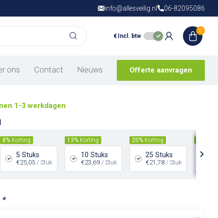
info@allesveilig.nl
Gratis verzending
06-82095086
vanaf € 150,- in
N
0
€
Incl. btw
ch veiligheidshesje
er ons
Contact
Nieuws
Offerte aanvragen
nen 1-3 werkdagen
l
8%
Korting
13%
Korting
20%
Korting
28%
Kor
5 Stuks
10 Stuks
25 Stuks
50
€25,05
/ Stuk
€23,69
/ Stuk
€21,78
/ Stuk
€1
:
*