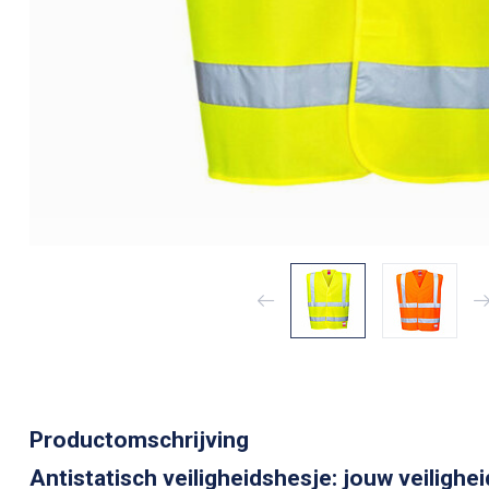
Productomschrijving
Antistatisch veiligheidshesje: jouw veilighe