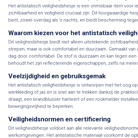
Het antistatisch veiligheidshesje is een onmisbaar item voor 
zichtbaarheid en veiligheid cruciaal zijn. Dit hoogwaardige hesj
bent, zowel overdag als 's nachts, en biedt bescherming tegen 
Waarom kiezen voor het antistatisch veilig
Dit veiligheidshesje biedt niet alleen uitstekende zichtbaarhei
strepen, maar is ook comfortabel en duurzaam. Gemaakt van a
dag door comfortabel. De stof is duurzaam en kan tegen een st
behoudt het zijn reflecterende eigenschappen, zelfs na mee
Veelzijdigheid en gebruiksgemak
Het antistatisch veiligheidshesje is ontworpen met het oog op 
werkkleding of jas en is snel aan te trekken dankzij de praktisc
draagt, een brandblusser hanteert of een rookmelder installe
bewegingsvrijheid te beperken.
Veiligheidsnormen en certificering
Dit veiligheidshesje voldoet aan alle relevante veiligheidsnorm
werkomgevingen. Het antistatische materiaal voorkomt de opbo