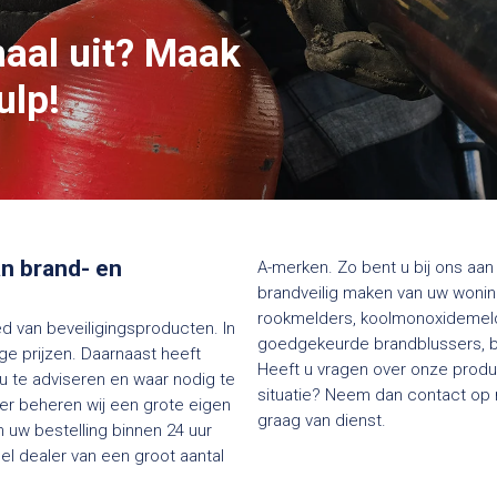
maal uit? Maak
ulp!
van brand- en
A-merken. Zo bent u bij ons aan 
brandveilig maken van uw woning
rookmelders, koolmonoxidemelde
ed van beveiligingsproducten. In
goedgekeurde brandblussers, bl
e prijzen. Daarnaast heeft
Heeft u vragen over onze produc
 u te adviseren en waar nodig te
situatie? Neem dan contact op me
ier beheren wij een grote eigen
graag van dienst.
 uw bestelling binnen 24 uur