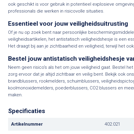
ook geschikt is voor gebruik in potentieel explosieve omgevi
professionals die werken in risicovolle situaties.
Essentieel voor jouw veiligheidsuitrusting
Of je nu op zoek bent naar persoonlijke beschermingsmiddele
veiligheidsartikelen, het antistatisch veiligheidshesje is een es
Het draagt bij aan je zichtbaarheid en veiligheid, terwijl het o
Bestel jouw antistatisch veiligheidshesje v
Neem geen risico's als het om jouw veiligheid gaat. Bestel het
zorg ervoor dat je altijd zichtbaar en veilig bent. Bekijk ook o
brandblussers, rookmelders, schuimblussers, veiligheidspic
koolmonoxidemelders, poederblussers, CO2 blussers en meer 
maken.
Specificaties
Artikelnummer
402.021