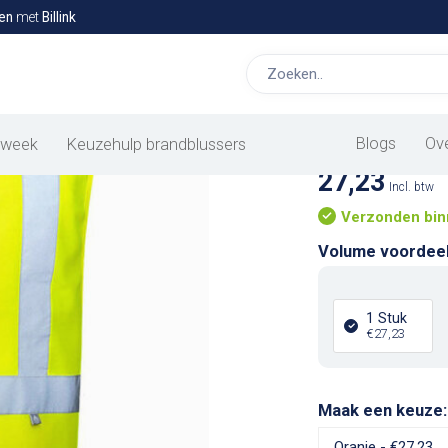
en
met
Billink
Antistatis
Blogs
Ov
 week
Keuzehulp brandblussers
27,23
Incl. btw
Verzonden bin
Volume voordee
1 Stuk
€27,23
Maak een keuze