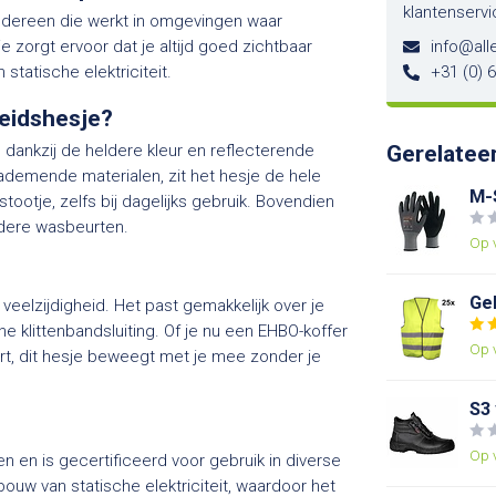
klantenservi
iedereen die werkt in omgevingen waar
e zorgt ervoor dat je altijd goed zichtbaar
info@alle
statische elektriciteit.
+31 (0) 
heidshesje?
d dankzij de heldere kleur en reflecterende
Gerelatee
demende materialen, zit het hesje de hele
M-
ootje, zelfs bij dagelijks gebruik. Bovendien
rdere wasbeurten.
Op 
Ge
veelzijdigheid. Het past gemakkelijk over je
he klittenbandsluiting. Of je nu een EHBO-koffer
Op 
ert, dit hesje beweegt met je mee zonder je
S3
Op 
en en is gecertificeerd voor gebruik in diverse
uw van statische elektriciteit, waardoor het