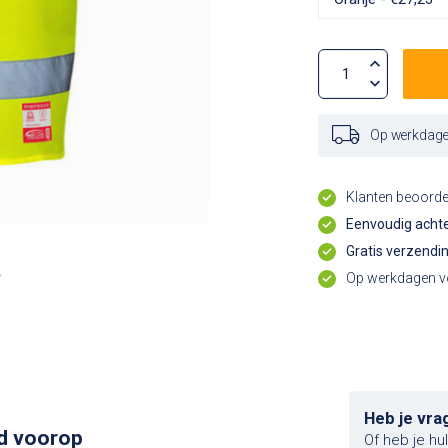
Op werkdagen
Klanten beoord
Eenvoudig achte
Gratis verzendi
Op werkdagen vo
Heb je vra
id voorop
Of heb je hu