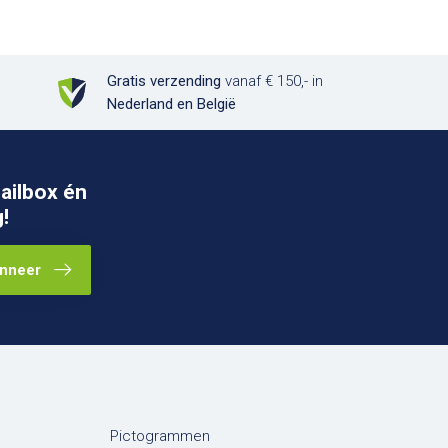
Gratis verzending
vanaf € 150,- in
Nederland en België
ailbox én
!
nneer
Pictogrammen