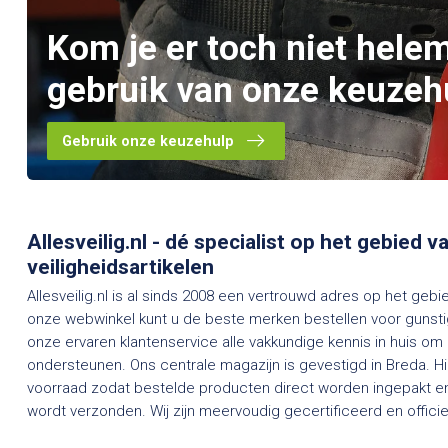
Kom je er toch niet hele
gebruik van onze keuzeh
Gebruik onze keuzehulp
Allesveilig.nl - dé specialist op het gebied 
veiligheidsartikelen
Allesveilig.nl is al sinds 2008 een vertrouwd adres op het gebi
onze webwinkel kunt u de beste merken bestellen voor gunstig
onze ervaren klantenservice alle vakkundige kennis in huis om
ondersteunen. Ons centrale magazijn is gevestigd in Breda. H
voorraad zodat bestelde producten direct worden ingepakt en
wordt verzonden. Wij zijn meervoudig gecertificeerd en officieel dealer van een groot aantal