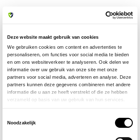
Heb je vragen over dit product?
Of heb je hulp nodig bij je bestelling? Neem contact op
met onze klantenservice. We helpen je graag verder!
Deze website maakt gebruik van cookies
info@allesveilig.nl
We gebruiken cookies om content en advertenties te
+31 (0) 6 82095086
personaliseren, om functies voor social media te bieden
en om ons websiteverkeer te analyseren. Ook delen we
informatie over uw gebruik van onze site met onze
partners voor social media, adverteren en analyse. Deze
Recent bekeken
partners kunnen deze gegevens combineren met andere
informatie die u aan ze heeft verstrekt of die ze hebben
-34%
verzameld op basis van uw gebruik van hun services.
Toestemmingsselectie
Noodzakelijk