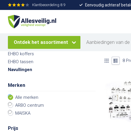
Eenvoudig achteraf betal
Klantbeoordeling
8.9
Home
/
Verbandkoffers
/
Navullingen
Navull
Categorieën
Bij Allesveil
Verbandkoffers
jouw medewer
Ontdek het assortiment
Aanbiedingen van de
Verbanddozen
EHBO koffers
8
Pr
EHBO tassen
Navullingen
Merken
Alle merken
ARBO centrum
MAISKA
Prijs