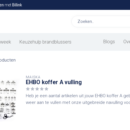
en
met
Billink
ingen verbandkoffer
ig.nl vind je een uitgebreide selectie van hoogwaardige navulling
kers en bezoekers veilig met onze betrouwbare en kwalitatieve 
Blogs
Ov
 week
Keuzehulp brandblussers
oducten
MAISKA
EHBO koffer A vulling
Heb je een aantal artikelen uit jouw EHBO koffer A ge
weer aan te vullen met onze uitgebreide navulling voo