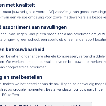
en met kwaliteit
ig.nl staat jouw veiligheid voorop. Wij voorzien je van goede navull
elf van een veilige omgeving voor zowel medewerkers als bezoeke
 assortiment aan navullingen
orie "Navullingen" vind je een breed scala aan producten om jouw 
jke omgeving, een school, een sportclub of een ander soort locatie,
 en betrouwbaarheid
ngen bevatten onder andere steriele kompressen, verbandmiddelen,
n. We werken samen met kwalitatieve en betrouwbare merken, zoda
n van hoogwaardige producten.
 en snel bestellen
ig.nl maken we het bestellen van de navullingen zo eenvoudig mogeli
chiet op cruciale momenten. Bestel vandaag nog jouw navullingen e
HBO-koffers.