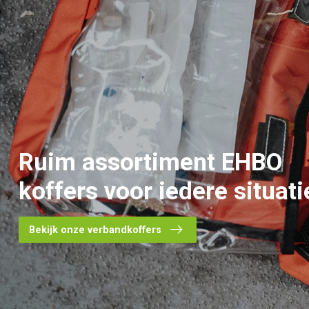
Ruim assortiment
EHBO
koffers
voor iedere situati
Bekijk onze verbandkoffers