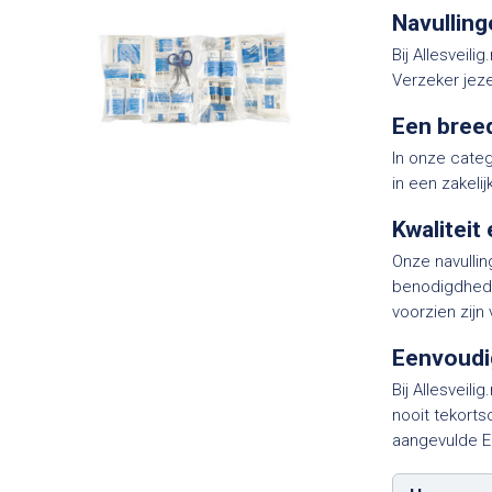
Navulling
Bij Allesveil
Verzeker jez
Een breed
In onze categ
in een zakeli
Kwaliteit
Onze navulli
benodigdhede
voorzien zij
Eenvoudig
Bij Allesveil
nooit tekorts
aangevulde E