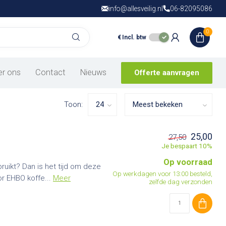
info@allesveilig.nl
Gratis verzending
06-82095086
vanaf € 150,- in
N
0
€
Incl. btw
en voor verbandkoffers, verbanddozen en EHBO-koffers. Houd
producten!
er ons
Contact
Nieuws
Offerte aanvragen
Toon:
25,00
27,50
Je bespaart 10%
Op voorraad
bruikt? Dan is het tijd om deze
Op werkdagen voor 13:00 besteld,
r EHBO koffe...
Meer
zelfde dag verzonden