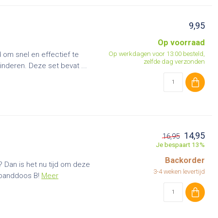
9,95
Op voorraad
Op werkdagen voor 13:00 besteld,
 om snel en effectief te
zelfde dag verzonden
nderen. Deze set bevat ...
14,95
16,95
Je bespaart 13%
Backorder
? Dan is het nu tijd om deze
3-4 weken levertijd
rbanddoos B!
Meer