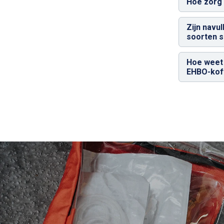
Hoe zorg i
Zijn navu
soorten s
Hoe weet 
EHBO-kof