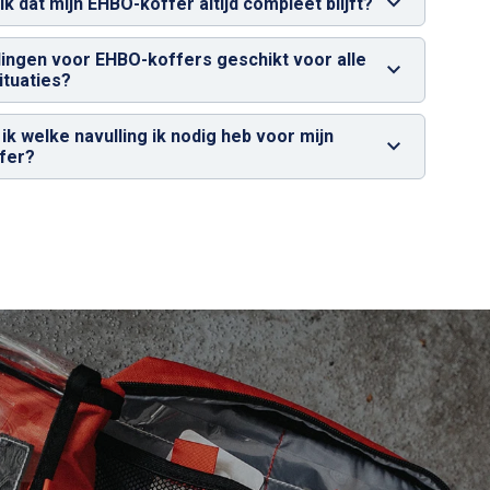
k dat mijn EHBO-koffer altijd compleet blijft?
llingen voor EHBO-koffers geschikt voor alle
ituaties?
ik welke navulling ik nodig heb voor mijn
fer?