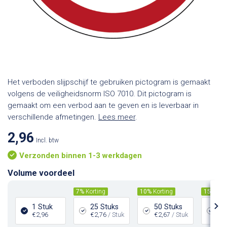
Het verboden slijpschijf te gebruiken pictogram is gemaakt
volgens de veiligheidsnorm ISO 7010. Dit pictogram is
gemaakt om een verbod aan te geven en is leverbaar in
verschillende afmetingen.
Lees meer
.
2,96
Incl. btw
Verzonden binnen 1-3 werkdagen
Volume voordeel
7%
Korting
10%
Korting
15%
Kor
1 Stuk
25 Stuks
50 Stuks
10
€2,96
€2,76
/ Stuk
€2,67
/ Stuk
€2