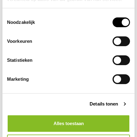
Recent bekeken
Toestemmingsselectie
Noodzakelijk
Voorkeuren
Statistieken
Marketing
Op voorraad
Verboden slijpschijf te
Details tonen
gebruiken
2,96
Alles toestaan