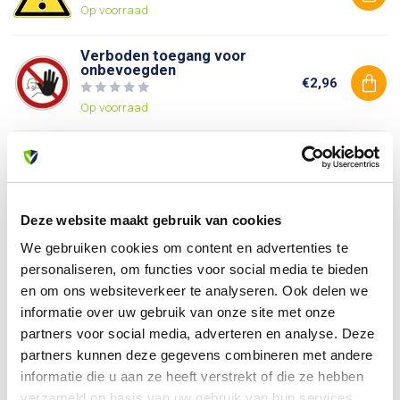
Op voorraad
Verboden toegang voor
onbevoegden
€2,96
Op voorraad
Verboden voor voetgangers
€2,96
Op voorraad
Deze website maakt gebruik van cookies
We gebruiken cookies om content en advertenties te
Heb je vragen over dit product?
personaliseren, om functies voor social media te bieden
Of heb je hulp nodig bij je bestelling? Neem contact op
en om ons websiteverkeer te analyseren. Ook delen we
met onze klantenservice. We helpen je graag verder!
informatie over uw gebruik van onze site met onze
info@allesveilig.nl
partners voor social media, adverteren en analyse. Deze
+31 (0) 6 82095086
partners kunnen deze gegevens combineren met andere
informatie die u aan ze heeft verstrekt of die ze hebben
verzameld op basis van uw gebruik van hun services.