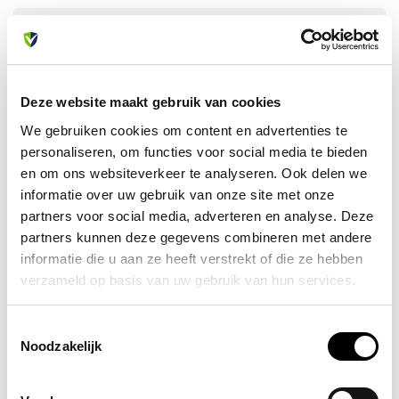
Heb je vragen over dit product?
Of heb je hulp nodig bij je bestelling? Neem contact op
met onze klantenservice. We helpen je graag verder!
info@allesveilig.nl
Deze website maakt gebruik van cookies
+31 (0) 6 82095086
We gebruiken cookies om content en advertenties te
personaliseren, om functies voor social media te bieden
en om ons websiteverkeer te analyseren. Ook delen we
informatie over uw gebruik van onze site met onze
Recent bekeken
partners voor social media, adverteren en analyse. Deze
partners kunnen deze gegevens combineren met andere
informatie die u aan ze heeft verstrekt of die ze hebben
verzameld op basis van uw gebruik van hun services.
Toestemmingsselectie
Noodzakelijk