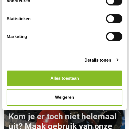
Voorkeuren
Op voorraad
Vlamvertragend
Statistieken
veiligheidshesje
12,04
Marketing
Details tonen
Alles toestaan
Weigeren
Kom je er toch niet helemaal
uit? Maak gebruik van onze