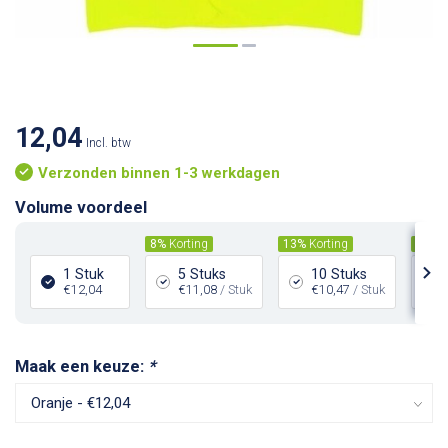
12,04
Incl. btw
Verzonden binnen 1-3 werkdagen
Volume voordeel
8%
Korting
13%
Korting
20%
K
1 Stuk
5 Stuks
10 Stuks
€12,04
€11,08
/ Stuk
€10,47
/ Stuk
Maak een keuze:
*